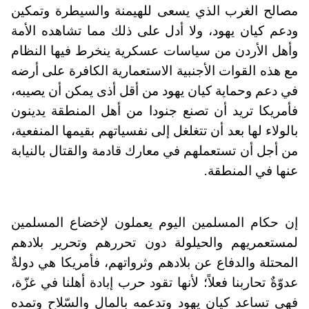
مصالح الغرب الذي يسعى للهيمنة والسيطرة وتمكين
ودعم كيان يهود، ولا أدل على ذلك مما تشاهده الأمة
وأهل الأردن من سياسات عسكرية ينخرط فيها النظام
مع هذه القوات الأجنبية الاستعمارية الكافرة على أرضه
في دعم وحماية كيان يهود من أقل أذى يمكن أن يصيبه،
فأمريكا تريد أن تصنع جنودا من أهل المنطقة يدينون
بالولاء لها بعد أن تتغلغل إلى نفسياتهم بقيمها المنفعية،
من أجل أن تستعملهم في معارك قادمة والقتال بالنيابة
عنها في المنطقة.
إن حكام المسلمين اليوم يعملون لإخضاع المسلمين
لمستعمريهم والحيلولة دون تحررهم وتحرير بلادهم
المحتلة والدفاع عن بلادهم وثرواتهم، فأمريكا هي دولةٌ
عدوّةٌ تحاربنا فعلاً؛ لأنها تقود حرب إبادة أهلنا في غزّة،
فهي تساعد كيان يهود وتدعمه بالمال والسّلاح وتمده