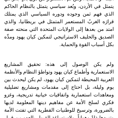
يتمثل في الأردن، وبُعد سياسي يتمثل بالنظام الحاكم
الذي فهم ثمن وجوده ودوره السياسي الذي يمتلك
قرارَه الغربُ المستعمر المتمثل في بريطانيا، والذي
امتد من بعدها إلى الولايات المتحدة التي منحته صفة
الصديق والحليف الاستراتيجي لتمكين كيان يهود ومدِّه
بكل أسباب القوة والحماية.
ولم يكن الوصول إلى هذه: تحقيق المشاريع
الاستعمارية وأطماع كيان يهود وتواطؤ النظام والأنظمة
العربية المحيطة لتمكين كيان يهود، لم يكن ليحدث بين
يوم وليلة، بل احتاج إلى مقدمات ومشاريع تضليلية
ومعاهدات استعمارية واتفاقيات خيانية تدريجية، وغزو
فكري لسلخ الأمة عن مفاهيم دينها المعلومة لديها
بالضرورة، وترسيخ للوطنيات القطرية التي تفتت الأمة
وتزيدها ذلةً وهواناً، ولاستساغة القبول بالعدو من قبيل