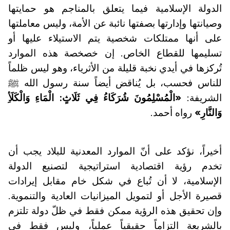
الدولة الإسلامية فيما يتعلق بالمناجم هو حمايتها
وصيانتها وإدارتها بصفتها نائبة عن الأمة، وليس معاملتها
على أنها ممتلكات شخصية يتم الاستيلاء عليها أو
تسليمها للقطاع الخاص. إن خصخصة هذه الموارد
تُركزها في أيدي نخبة قليلة من الأثرياء، وهو ليس ظلماً
للناس فحسب، بل يُناقض أيضاً سنة رسول الله ﷺ
الشريفة:
«الْمُسْلِمُونَ شُرَكَاءُ فِي ثَلَاثٍ: الْمَاءِ وَالْكَلَأِ
وَالنَّارِ»
رواه أحمد.
أخيراً، نؤكد على أنّ الموارد المعدنية للبلاد يجب أن
تخدم رؤية اقتصادية استراتيجية لتصنيع الدولة
الإسلامية، لا أن تُباع في شكل خام مقابل إيرادات
قصيرة الأجل أو لتمويل الميزانيات العادية والتنموية.
وإن تحقيق هذه الرؤية ممكن فقط في ظلّ دولة تلتزم
بالشريعة التزاماً حقيقياً عملياً، وليس فقط في