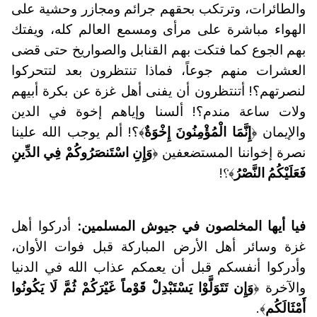
والطائرات، وترتكب بحقهم جرائم ومجازر وحشية على
الهواء مباشرة على مرأى ومسمع العالم كله، ويفتك
بهم الجوع كما فتكت بهم القنابل والصواريخ حتى قضى
العشرات منهم جوعاً، فماذا تنتظرون بعد لتتحركوا
لنصرتهم؟! أتنتظرون أن يفنى أهل غزة عن بكرة أبيهم
ولات ساعة مندم؟! ألسنا وإياهم إخوة في الدين
والإيمان ﴿
إِنَّمَا الْمُؤْمِنُونَ إِخْوَةٌ
﴾؟! ألم يوجب الله علينا
نصرة إخواننا المستضعفين ﴿
وَإِنِ اسْتَنصَرُوكُمْ فِي الدِّينِ
فَعَلَيْكُمُ النَّصْرُ
﴾؟!
فيا أيها المخلصون في جيوش المسلمين:
أدركوا أهل
غزة وسائر أهل الأرض المباركة قبل فوات الأوان،
وأدركوا أنفسكم قبل أن يعمكم عذاب الله في الدنيا
والآخرة ﴿
وَإِن تَتَوَلَّوْا يَسْتَبْدِلْ قَوْماً غَيْرَكُمْ ثُمَّ لَا يَكُونُوا
أَمْثَالَكُم
﴾.