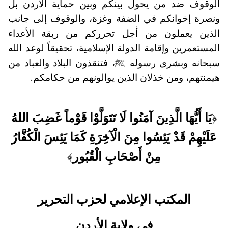
الوقوف ضد من يحول بينكم وبين حماية الأردن بل
ونصرة إخوانكم في الضفة وغزة، والوقوف إلى جانب
الذين يعملون من أجل تحرركم من ربقة الأعداء
المستعمرين وإقامة الدولة الإسلامية، تحقيقاً لوعد الله
سبحانه وبشرى رسوله ﷺ، فتنقذون البلاد والعباد من
هيمنتهم، ومن خذلان الذين يوالونهم من حكامكم.
﴿
يَا أَيُّهَا الَّذِينَ آمَنُوا لَا تَتَوَلَّوْا قَوْماً غَضِبَ اللهُ
عَلَيْهِمْ قَدْ يَئِسُوا مِنَ الْآخِرَةِ كَمَا يَئِسَ الْكُفَّارُ
مِنْ أَصْحَابِ الْقُبُور
﴾
المكتب الإعلامي لحزب التحرير
في ولاية الأردن