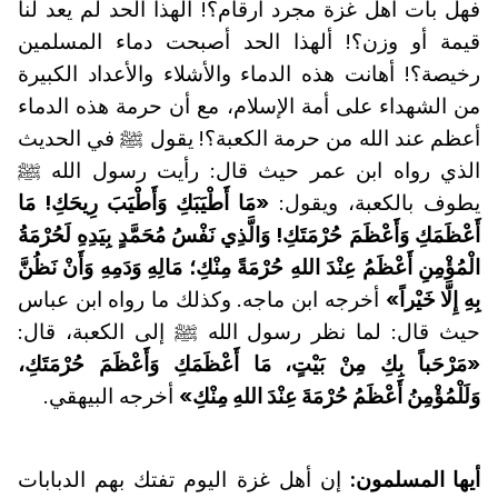
فهل بات أهل غزة مجرد أرقام؟! ألهذا الحد لم يعد لنا
قيمة أو وزن؟! ألهذا الحد أصبحت دماء المسلمين
رخيصة؟! أهانت هذه الدماء والأشلاء والأعداد الكبيرة
من الشهداء على أمة الإسلام، مع أن حرمة هذه الدماء
أعظم عند الله من حرمة الكعبة؟! يقول ﷺ في الحديث
الذي رواه ابن عمر حيث قال: رأيت رسول الله ﷺ
يطوف بالكعبة، ويقول:
«مَا أَطْيَبَكِ وَأَطْيَبَ رِيحَكِ! مَا
أَعْظَمَكِ وَأَعْظَمَ حُرْمَتَكِ! وَالَّذِي نَفْسُ مُحَمَّدٍ بِيَدِهِ لَحُرْمَةُ
الْمُؤْمِنِ أَعْظَمُ عِنْدَ اللهِ حُرْمَةً مِنْكِ؛ مَالِهِ وَدَمِهِ وَأَنْ نَظُنَّ
بِهِ إِلَّا خَيْراً»
أخرجه ابن ماجه. وكذلك ما رواه ابن عباس
حيث قال: لما نظر رسول الله ﷺ إلى الكعبة، قال:
«مَرْحَباً بِكِ مِنْ بَيْتٍ، مَا أَعْظَمَكِ وَأَعْظَمَ حُرْمَتَكِ،
وَلَلْمُؤْمِنُ أَعْظَمُ حُرْمَةَ عِنْدَ اللهِ مِنْكِ»
أخرجه البيهقي.
أيها المسلمون:
إن أهل غزة اليوم تفتك بهم الدبابات