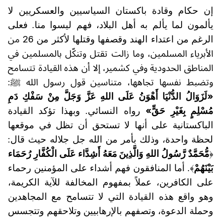
إن حكام وقادة باكستان السياسيين والعسكريين لا
يألمون لما يألم به أهل البلاد، فهم ليسوا منا. فعلى
الرغم من اعتداء الهند وقصفها وقتلها لأكثر من 26 من
الأبرياء المسلمين، وما زالت تقتل وتنكّل بالمسلمين في
المناطق الحدودية وفي كشمير، إلا أن هذه القيادة تتسامح
وتضبط نفسها تجاهها، متناسين قول رسول الله ﷺ:
«لَزَوَالُ الدُّنْيَا أَهْوَنُ عَلَى اللهِ عَزَّ وَجَلَّ مِنْ سَفْكِ دَمِ
مُسْلِمٍ بِغَيْرِ حَقٍّ»
رواه النسائي. وبهذا تؤكد القيادة
الباكستانية على أنها لا تستحق أن تظل في موقعها
لحظة واحدة، وذلك بأمر من الله جل جلاله حيث قال:
﴿
مُّحَمَّدٌ رَّسُولُ اللهِ وَالَّذِينَ مَعَهُ أَشِدَّاء عَلَى الْكُفَّارِ رُحَمَاء
بَيْنَهُمْ
﴾. أما المنافقون فهم أشداء على المؤمنين رحماء
على الكافرين، عملاً بمفهوم المخالفة للآية الكريمة،
وهو واقع هذه القيادة التي لا تتسامح مع المجاهدين
وحملة الدعوة، وتصفهم بالإرهابيين وتلاحقهم وتتجسس