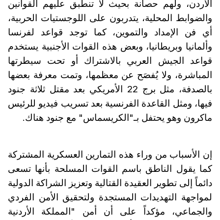
الأردن، ولهم حصانة بحيث لا تنطبق عليهم القوانين
والضوابط المحلية، يتدربون على اللوجستيات الحربية،
أي فن الإمداد والتموين، كما توجد قواعد لفرنسا
وألمانيا وبريطانيا، وبعض هذه القوات الأجنبية يستخدم
قواعد الجيش العربي بالاشتراك أو تحت سيطرتها
المباشرة، ولا يُفصَح عن معظمها، وتمت معرفة بعضها
بالصدفة، مثل برج 22 الأمريكي بعد مقتل ثلاثة جنود
فيها، ومثل القاعدة الفرنسية بعد تسريب فيديو للرئيس
ماكرون وهو يحتفل بـ"الكريسماس" مع جنود هناك.
إن الأسباب من وراء هذه التمارين العسكرية المشتركة
كما يقول الناطق باسم القوات المسلحة بأنها تسعى
دائماً إلى تطوير العقيدة القتالية وتعزيز الشراكة الدولية
لمواجهة التهديدات المستجدة ولتحقيق الأمن الفردي
والجماعي، مؤكداً على أن أمن "المملكة الأردنية