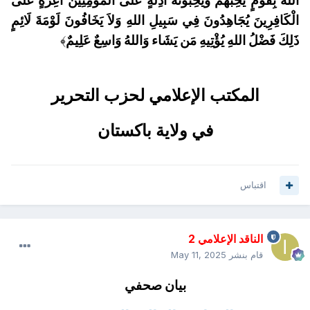
اللهُ بِقَوْمٍ يُحِبُّهُمْ وَيُحِبُّونَهُ أَذِلَّةٍ عَلَى الْمُؤْمِنِينَ أَعِزَّةٍ عَلَى
الْكَافِرِينَ يُجَاهِدُونَ فِي سَبِيلِ اللهِ وَلاَ يَخَافُونَ لَوْمَةَ لَائِمٍ
ذَلِكَ فَضْلُ اللهِ يُؤْتِيهِ مَن يَشَاء وَاللهُ وَاسِعٌ عَلِيمٌ
﴾
المكتب الإعلامي لحزب التحرير
في ولاية باكستان
اقتباس
الناقد الإعلامي 2
قام بنشر
May 11, 2025
بيان صحفي