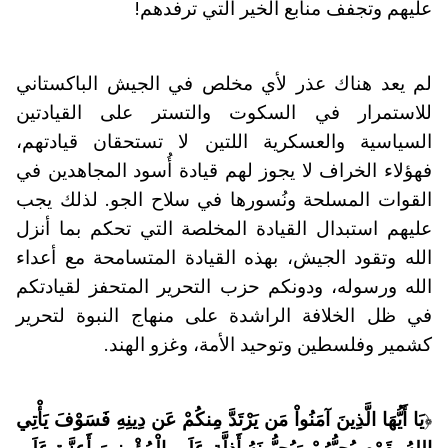
عليهم وتجفف منابع الخير التي ترفدهم!
لم يعد هناك عذر لأي مخلص في الجيش الباكستاني
للاستمرار في السكوت والتستر على القيادتين
السياسية والعسكرية اللتين لا تستحقان قيادتهم،
فهؤلاء الخراف لا يجوز لهم قيادة أُسود المجاهدين في
القوات المسلحة ونُسورها في سلاح الجو. لذلك يجب
عليهم استبدال القيادة المخلصة التي تحكم بما أنزل
الله وتقود الجيش، بهذه القيادة المتسامحة مع أعداء
الله ورسوله، ودونكم حزب التحرير المتحفز لقيادتكم
في ظل الخلافة الراشدة على منهاج النبوة لتحرير
كشمير وفلسطين وتوحيد الأمة، وغزو الهند.
﴿
يَا أَيُّهَا الَّذِينَ آمَنُواْ مَن يَرْتَدَّ مِنكُمْ عَن دِينِهِ فَسَوْفَ يَأْتِي