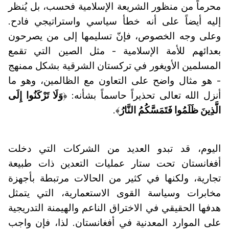
محرماً من منظور الشريعة الإسلامية فحسب، بل يُنظر
إليه أيضاً على أنه خطأ سياسي واستراتيجي فادح.
وعلى وجه الخصوص، فإنّ تسليمها إلى من يصرحون
بعدائهم للأمة الإسلامية - مثل الصين التي تقمع
المسلمين الأويغور في تركستان الشرقية بشكل ممنهج
- هو مثال واضح على التعاون مع الظالمين، وهو ما
أنزل الله تعالى تحذيراً حاسماً بشأنه: ﴿
وَلَا تَرْكَنُوا إِلَى
الَّذِينَ ظَلَمُوا فَتَمَسَّكُمُ النَّارُ
﴾.
اليوم، قد تبدو العديد من الشركات التي دخلت
أفغانستان تحت ستار عمليات التعدين ذات طبيعة
تجارية، ولكنها في كثير من الحالات مرتبطة بأجهزة
مخابرات وسياسة القوى الاستعمارية، التي يتمثل
هدفها الحقيقي في الاختراق الناعم والهيمنة التدريجية
على الموارد المعدنية في أفغانستان. لذا، فإن واجب