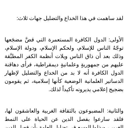
لقد ساهمت في هذا الخداع والتضليل جهات ثلاث:
الأولى: الدول الكافرة المستعمرة التي قضَّ مضجَعها
توجّهُ الناس للإسلام، ولحكم الإسلام، ودولة الإسلام،
وذلك بعد أن ذاق الناس ويلات أنظمة الكفر المطبَّقة
عليهم من جمهوريةٍ وعلمانيةٍ ديمقراطية، فرأى دهاقنة
الدول الكافرة أنه لا بد من الخداع والتضليل لإظهار
الدساتير العلمانية الوضعية كأنها إسلامية، ثم يقومون
بضجيج إعلامي يديرونه تأكيداً لذلك.
والثانية: المضبوعون بالثقافة الغربية والعاشقون لها،
فلقد سارعوا بفصل الدين عن الحياة على النمط
الغربي، وبذلوا الوسع في تضليل العامة بأن فصل الدين