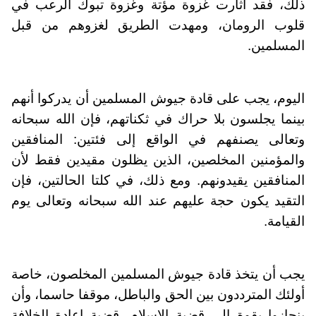
ذلك، فقد أثارت غزوة مؤتة وغزوة تبوك الرعب في
قلوب الرومان، ومهدت الطريق لغزوهم من قبل
المسلمين.
اليوم، يجب على قادة جيوش المسلمين أن يدركوا أنهم
بينما يجلسون بلا حراك في ثكناتهم، فإن الله سبحانه
وتعالى يصنفهم في الواقع إلى فئتين: المنافقين
والمؤمنين المخلصين، الذين يظلون مقيدين فقط لأن
المنافقين يقيدونهم. ومع ذلك، في كلتا الحالتين، فإن
التقيد يكون حجة عليهم عند الله سبحانه وتعالى يوم
القيامة.
يجب أن يتخذ قادة جيوش المسلمين المخلصون، خاصة
أولئك المترددون بين الحق والباطل، موقفا حاسما، وأن
ينحازوا بقوة إلى قضية الإسلام، قضية إعادة الخلافة