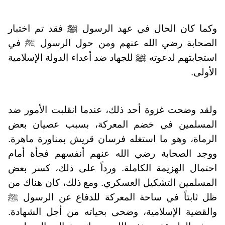
وكما كان الحال في عهد الرسول ﷺ فقد تم اختبار
الصحابة رضي الله عنهم ومن حول الرسول ﷺ في
استجابتهم لدعوته ﷺ للجهاد ضد أعداء الدولة الإسلامية
الأولى.
ولقد وضحت غزوة أحد ذلك، عندما انقلبت الأمور ضد
المسلمين في خضم المعركة، بسبب عصيان بعض
الرماة، وهو ما استغله فرسان قريش بمناورة ماهرة.
ووجد الصحابة رضي الله عنهم أنفسهم فجأة أمام
احتمال الهزيمة الكاملة. ورداً على ذلك، كسر بعض
المسلمين التشكيل العسكري. ومع ذلك، كان هناك من
ظل ثابتاً في ساحة المعركة للدفاع عن الرسول ﷺ
والقضية الإسلامية، وضحى بحياته من أجل الشهادة.