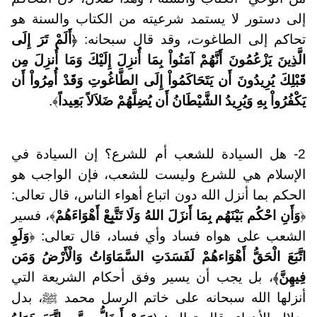
إلى دستور لا يستمد شرعيته من الكتاب والسنة هو
تحاكم إلى الطاغوت، وقد قال سبحانه: ﴿
أَلَمْ تَرَ إِلَى
الَّذِينَ يَزْعُمُونَ أَنَّهُمْ آمَنُواْ بِمَا أُنزِلَ إِلَيْكَ وَمَا أُنزِلَ مِن
قَبْلِكَ يُرِيدُونَ أَن يَتَحَاكَمُواْ إِلَى الطَّاغُوتِ وَقَدْ أُمِرُواْ أَن
يَكْفُرُواْ بِهِ وَيُرِيدُ الشَّيْطَانُ أَن يُضِلَّهُمْ ضَلاَلاً بَعِيداً
﴾.
2- هل السيادة للشعب أم للشرع؟ إن السيادة في
الإسلام هي للشرع وليست للشعب، فإن الواجب هو
الحكم بما أنزل الله دون اتباع أهواء الناس، قال تعالى:
﴿
وَأَنِ احْكُم بَيْنَهُم بِمَا أَنزَلَ اللهُ وَلَا تَتَّبِعْ أَهْوَاءَهُمْ
﴾، فسير
الشعب على هواه فساد وأي فساد، قال تعالى: ﴿
وَلَوِ
اتَّبَعَ الْحَقُّ أَهْوَاءهُمْ لَفَسَدَتِ السَّمَاوَاتُ وَالْأَرْضُ وَمَن
فِيهِنَّ
﴾، بل يجب أن يسير وفق أحكام الشريعة التي
أنزلها الله سبحانه على خاتم الرسل محمد ﷺ، بدل