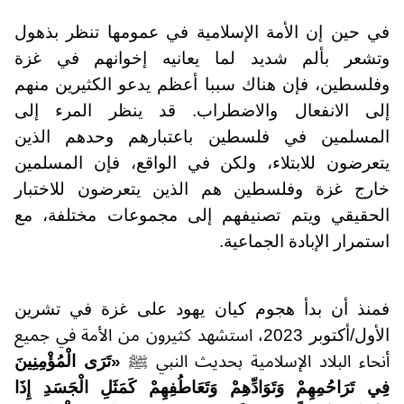
في حين إن الأمة الإسلامية في عمومها تنظر بذهول
وتشعر بألم شديد لما يعانيه إخوانهم في غزة
وفلسطين، فإن هناك سببا أعظم يدعو الكثيرين منهم
إلى الانفعال والاضطراب. قد ينظر المرء إلى
المسلمين في فلسطين باعتبارهم وحدهم الذين
يتعرضون للابتلاء، ولكن في الواقع، فإن المسلمين
خارج غزة وفلسطين هم الذين يتعرضون للاختبار
الحقيقي ويتم تصنيفهم إلى مجموعات مختلفة، مع
استمرار الإبادة الجماعية.
فمنذ أن بدأ هجوم كيان يهود على غزة في تشرين
الأول/أكتوبر 2023، استشهد كثيرون من الأمة في جميع
أنحاء البلاد الإسلامية بحديث النبي ﷺ
«تَرَى الْمُؤْمِنِينَ
فِي تَرَاحُمِهِمْ وَتَوَادِّهِمْ وَتَعَاطُفِهِمْ كَمَثَلِ الْجَسَدِ إِذَا