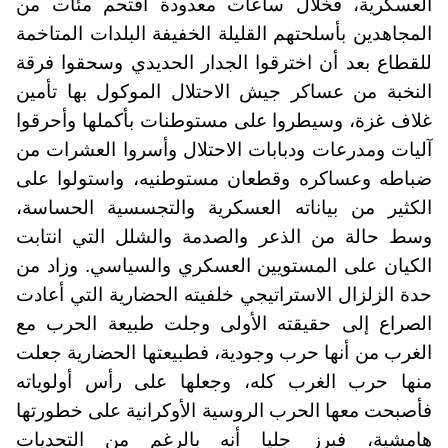
العسكرية، فخلال ساعات معدودة اقتحم مئات من
المجاهدين بأسلحتهم القليلة الخفيفة البلدات المتاخمة
للقطاع بعد أن اخترقوا الجدار الحديدي وسحقوا فرقة
النخبة من عساكر جيش الاحتلال الموكول بها تأمين
غلاف غزة، وسيطروا على مستوطنات بأكملها وأحرقوا
آليات ومدرعات ودبابات الاحتلال وأسروا العشرات من
ضباطه وعساكره وقطعان مستوطنيه، واستولوا على
الكثير من بياناته العسكرية والتجسسية الحساسة،
وسط حالة من الذعر والصدمة والشلل التي انتابت
الكيان على المستويين العسكري والسياسي. وزاد من
حدة الزلزال الاستراتيجي خلفيته الحضارية التي أعادت
الصراع إلى حقيقته الأولى وجلت طبيعة الحرب مع
الغرب من أنها حرب وجودية، فطبيعتها الحضارية جعلت
منها حرب الغرب كله، وجعلها على رأس أولوياته
فأصبحت معها الحرب الروسية الأوكرانية على خطورتها
هامشية، فبرز جليا أنه بالرغم من التحديات