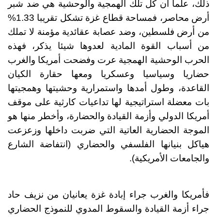
ذلك، علما أن كل تلك الهمجية والوحشية هي ضد شبر
أرض محاصر، فمساحة قطاع غزة تشكل تقريبا 1.33%
من أرض فلسطين، وضد عصابة عقائدية مؤمنة لا تملك
من أسباب القوة المادية لعدوها شيئا يذكر، فهذه
الحرب الوحشية الهمجية عرت وفضحت أمريكا والغرب
حضاريا وسياسيا وعسكريا ومعها حقارة الكيان
القاعدة، وطول أمدها واستمرارية وحشيتها وهمجيتها
بات معضلة استراتيجية لها تداعيات كارثية على موقف
أمريكا الدولي وأزمة القيادة والحضارة، وأخطر منها هو
الموجة الحضارية العاتية التي ضربت داخلها وزعزعت
هياكل بنيانها الفلسفي والحضاري (انتفاضة الشارع
والجامعات الأمريكية).
فأمريكا والغرب جراء إبادة غزة يعانيان من نزيف حاد
جراء أزمة القيادة والسقوط المدوي للنموذج الحضاري