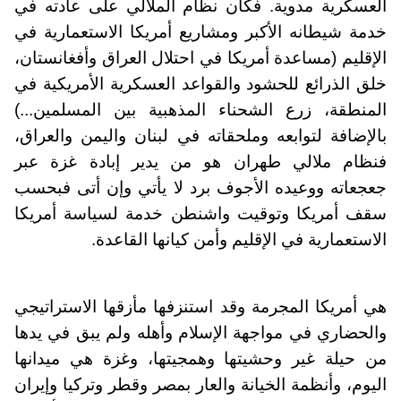
العسكرية مدوية. فكان نظام الملالي على عادته في
خدمة شيطانه الأكبر ومشاريع أمريكا الاستعمارية في
الإقليم (مساعدة أمريكا في احتلال العراق وأفغانستان،
خلق الذرائع للحشود والقواعد العسكرية الأمريكية في
المنطقة، زرع الشحناء المذهبية بين المسلمين...)
بالإضافة لتوابعه وملحقاته في لبنان واليمن والعراق،
فنظام ملالي طهران هو من يدير إبادة غزة عبر
جعجعاته ووعيده الأجوف برد لا يأتي وإن أتى فبحسب
سقف أمريكا وتوقيت واشنطن خدمة لسياسة أمريكا
الاستعمارية في الإقليم وأمن كيانها القاعدة.
هي أمريكا المجرمة وقد استنزفها مأزقها الاستراتيجي
والحضاري في مواجهة الإسلام وأهله ولم يبق في يدها
من حيلة غير وحشيتها وهمجيتها، وغزة هي ميدانها
اليوم، وأنظمة الخيانة والعار بمصر وقطر وتركيا وإيران