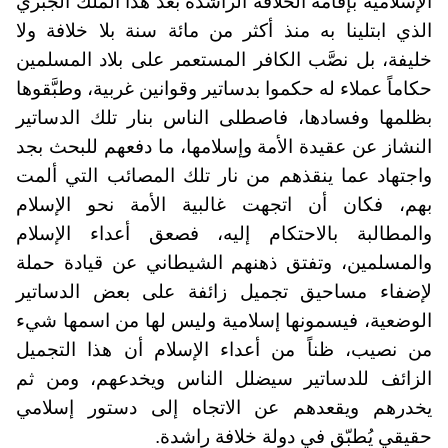
الإسلامية بإقامة الخلافة الراشدة بعد هذا الملك الجبري
الذي ابتلينا به منذ أكثر من مائة سنة بلا خلافة ولا
خليفة، بل نصَّب الكافر المستعمر على بلاد المسلمين
حكاماً عملاء له حكموا بدساتير وقوانين غربية، وطبَّقوها
بظلمها وفسادها، فاصطلى الناس بنار تلك الدساتير
النشاز عن عقيدة الأمة وإسلامها، ما دفعهم للبحث بجد
واجتهاد عما ينقذهم من نار تلك المصائب التي ألمت
بهم، فكان أن اتجهت غالبية الأمة نحو الإسلام
والمطالبة بالاحتكام إليه، فصعق أعداء الإسلام
والمسلمين، وتفتق ذهنهم الشيطاني عن قيادة حملة
لإضفاء مساحيق تجميل زائفة على بعض الدساتير
الوضعية، فيسمونها إسلامية وليس لها من اسمها شيء
من نصيب، ظناً من أعداء الإسلام أن هذا التجميل
الزائف للدساتير سيضلل الناس ويخدعهم، ومن ثم
يخدرهم ويقعدهم عن الاتجاه إلى دستور إسلامي
حقيقي يُطبّق في دولة خلافة راشدة.