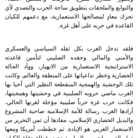
والتوابع والملحقات بتطويق ساحة الحرب والتصدي لأي
تحرك معادٍ لمصالحها الاستعمارية، مع دعمهم للكيان
القاعدة في حربه على أهل غزة.
فلقد تدخل الغرب بكل ثقله السياسي والعسكري
والأمني والمالي وحقده الصليبي لتأمين قاعدته
الاستراتيجية الاستعمارية من الانهيار، ووأد الحالة
الحضارية وخطر تداعياتها على المنطقة والعالم، وكانت
تلك الوحشية والهمجية المنقطعة النظير التي أحيا بها
الغرب ماضي حروبه الصليبية في وحشيتها وهمجيتها،
فكانت حرب غزة حرباً صليبية مؤجلة لقرنها الحالي،
أرادها الغرب رسالة للأمة الإسلامية صاحبة المشروع
والبديل الحضاري الإسلامي، مفادها أن ثمن التحرير من
الاستعمار الغربي هو الإبادة. ثم خططت أمريكا ومعها
دول الغرب لحربهم الصليبية تحت غطاء دفاع الكيان