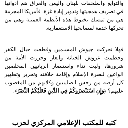
والتوابع والملحقات بلبنان واليمن والعراق هم أدواتها
في تصريف همجيتها وتدوير إبادة غزة. فأمريكا المجرمة
هي من تمسك بخيوط هذه الأنظمة العميلة وهي من
تحركها خدمة لمصالحها الاستعمارية.
فهلا تحركت جيوش المسلمين وقطعت حبال الكفر
وحطمت عروش الخيانة والعار وحررت الأمة من
شرورها، ولبت نداء واستنصار الربانيين المخلصين
الواعين لنصرة الإسلام وإقامة خلافته وتحرير وتطهير
كل أرضه من رجس الصليبيين وكلابهم من المغضوب
عليهم؟ ﴿
وَإِنِ اسْتَنْصَرُوكُمْ فِي الدِّينِ فَعَلَيْكُمُ النَّصْرُ
﴾.
كتبه للمكتب الإعلامي المركزي لحزب