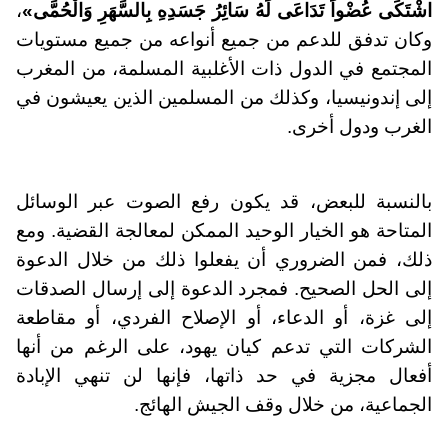
اشْتَكَى عُضْواً تَدَاعَى لَهُ سَائِرُ جَسَدِهِ بِالسَّهَرِ وَالْحُمَّى»
،
وكان تدفق للدعم من جميع أنواعه من جميع مستويات
المجتمع في الدول ذات الأغلبية المسلمة، من المغرب
إلى إندونيسيا، وكذلك من المسلمين الذين يعيشون في
الغرب ودول أخرى.
بالنسبة للبعض، قد يكون رفع الصوت عبر الوسائل
المتاحة هو الخيار الوحيد الممكن لمعالجة القضية. ومع
ذلك، فمن الضروري أن يفعلوا ذلك من خلال الدعوة
إلى الحل الصحيح. فمجرد الدعوة إلى إرسال الصدقات
إلى غزة، أو الدعاء، أو الإصلاح الفردي، أو مقاطعة
الشركات التي تدعم كيان يهود، على الرغم من أنها
أفعال مجزية في حد ذاتها، فإنها لن تنهي الإبادة
الجماعية، من خلال وقف الجيش الهائج.