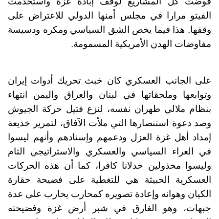
قوضت كل المشاريع لوقف إبادة غزة واستخدمت
الفيتو مرارا في مجلس أمنها الدولي للاعتراض على
وقفها. هذا فيما يخص الشق السياسي ومكره ودسيسة
مفاوضات الهدن الأمريكية المسمومة.
على الجانب العسكري كان خبث تحريك أدوات إيران
وتوابعها وملحقاتها في لبنان والعراق واليمن انتهاء
بنظام ملالي طهران نفسه، لنزع فتيل حركة الجيوش
وصد دعوة استنصارها التي ملأت الآفاق، لتمرير خديعة
إمداد أهل غزة العزل ودعمهم وإسنادهم وأنهم ليسوا
في العراء السياسي والعسكري والاستراتيجي التام
وليسوا مخذولين خدلانا كافرا، كما أن هذه الحركات
العسكرية الخبيثة هي للتغطية على فضيحة حقارة
الكيان وهوانه وإعادة تصويره كمحارب يحارب على عدة
جبهات، وهو الغارق في شبر أرض غزة وفضيحته