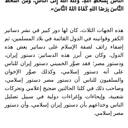
النَّاسَ بِسَخَطِ اللهِ، وَكَّلَهُ اللهُ إِلَى النَّاسِ، وَمَنْ أَسْخَطَ
النَّاسَ بِرَضَا اللهِ كَفَاهُ اللهُ النَّاسَ»
.
هذه الجهات الثلاث، كان لها دور كبير في نشر دساتير
الكفر وقوانينه في الدول القائمة في بلاد المسلمين، ثم
إضفاء زائف لصفة الإسلام على دساتير بعض هذه
الدول، وكان من أبرز هذه الدساتير: دستور إيران،
ودستور مصر؛ فقد صوَّر الخميني دستور إيران للناس
على أنه دستور إسلامي، وكذلك صوَّر الإخوان
والسلفيون للناس أن دستور مصر دستور إسلامي،
وصاحب ذلك في كلتا الحالتين ضجيج إعلامي وتحركات
شعبية، وإيحاءات وإغراءات دولية في سبيل تضليل
الناس وخداعهم بأن دستور إيران إسلامي، وأن دستور
مصر إسلامي.