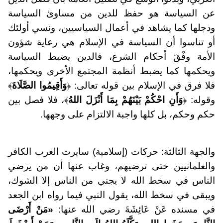
عن السياسة هو حفظ للدين من مساوئ السياسة
ودجلها كما يشاهد في أعمال السياسيين، ونسي أولئك
أو تناسوا أن السياسة في الإسلام هي رعاية شؤون
الأمة وفْقَ أحكام الشرع، فالدين يضبط السياسة
ويحكمها كما يضبط أنظمة المجتمع الأخرى ويحكمها،
فلا فرق في الإسلام بين قوله تعالى: ﴿
وَأَقِيمُوا الصَّلَاةَ
﴾
وقوله: ﴿
وَأَنِ احْكُمْ بَيْنَهُمْ بِمَا أَنْزَلَ اللهُ
﴾، فلا فصل بين
حكم وحكم، بل كلها واجبة الالتزام على وجهها.
والجهة الثالثة: حركات (إسلامية) سايرت الغرب الكافر
والعلمانيين حتى ترضيهم، وغاب عنها أن من يرضي
الناس في سخط الله لا يجني من الناس إلا الشوك،
ويبقى في سخط الله، يقول النبي فيما رواه ابن الجعد
في مسنده عَنْ عَائِشَةَ رضي الله عنها:
«مَنْ أَرْضَى