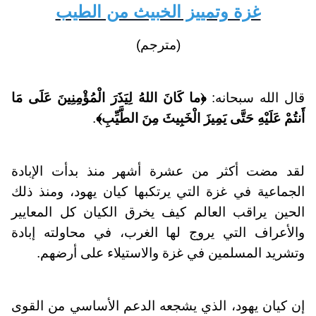
غزة وتمييز الخبيث من الطيب
(مترجم)
قال الله سبحانه:
﴿ما كَانَ اللهُ لِيَذَرَ الْمُؤْمِنِينَ عَلَى مَا
أَنتُمْ عَلَيْهِ حَتَّى يَمِيزَ الْخَبِيثَ مِنَ الطَّيِّبِ﴾
.
لقد مضت أكثر من عشرة أشهر منذ بدأت الإبادة
الجماعية في غزة التي يرتكبها كيان يهود، ومنذ ذلك
الحين يراقب العالم كيف يخرق الكيان كل المعايير
والأعراف التي يروج لها الغرب، في محاولته إبادة
وتشريد المسلمين في غزة والاستيلاء على أرضهم.
إن كيان يهود، الذي يشجعه الدعم الأساسي من القوى