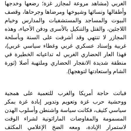
الغربي (مشاهد مروعة لمجازر غزة؛ رضعها وخدجها
وأطفالها ونسائها وشيوخها ومرضاها وجرحاها، وقصف
البيوت والمساجد والمستشفيات والمدارس وخيام
اللاجئين، والقتل والتنكيل بالأسرى ودفن الأحياء، وهذه
المجازر لا تنتهي وقد أشرفت على السنة وبأسلحة
غربية وإسناد عسكري غربي وغطاء سياسي غربي)،
فهذا العار الحضاري الغربي له تداعياته الخطيرة في
منطقة شديدة الانفجار الحضاري وملتهبة أصلا (ثورة
الشام واستعادتها لتوهجها).
فباتت حاجة أمريكا والغرب للتعمية على همجية
ووحشية حرب غزة وتعويم وتدوير إبادة غزة بمكر
سياسي كثيف، فكانت سياسة واشنطن وأسلوب الهدن
المسمومة والمفاوضات الماراثونية لشراء الوقت
لاستمرار الإبادة، ومعه الضخ الإعلامي المكثف