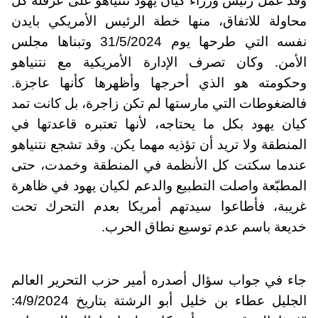
وقد عمل رئيس وزراء كيان يهود نتنياهو على عرقلة كل
محاولة للاتفاق، منها خطة الرئيس الأمريكي بايدن
نفسه التي طرحها يوم 31/5/2024 وتبناها مجلس
الأمن. وكان تصرف الإدارة الأمريكية مع نتنياهو
وحكومته هو الذي أحرجها وأظهرها كأنها عاجزة.
فالضغوطات التي مارستها لم تكن زاجرة، بل كانت تمد
كيان يهود بكل ما يحتاجه، لأنها تعتبره قاعدتها في
المنطقة ولا تريد أن تؤذيه مهما يكن. وقد تشجع نتنياهو
عندما سكتت كل الأنظمة في المنطقة وخمدت، حتى
المطبّعة واصلت التطبيع والدعم لكيان يهود في ظاهرة
غريبة، فأطاعوا سيدتهم أمريكا بعدم التحرك تحت
خديعة باسم عدم توسيع نطاق الحرب.
جاء في جواب سؤال أصدره أمير حزب التحرير العالم
الجليل عطاء بن خليل أبو الرشتة بتاريخ 4/9/2024: