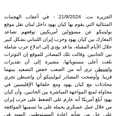
الجزيرة نت، 21/9/2024 - في أعقاب الهجمات
المتتالية التي يقوم بها كيان يهود داخل لبنان نقل موقع
بوليتيكو عن مسؤولين أمريكيين توقعهم تصاعد
المعارك بين كيان يهود وحزب إيران اللبناني بشكل كبير
خلال الأيام المقبلة، ما قد يؤدي إلى اندلاع حرب شاملة
بين الجانبين. وقالت تلك المصادر للموقع إن التوترات
بلغت أعلى مستوياتها، مشيرة إلى أن تقديرات
واشنطن
ترى أنه من الصعب خفض التصعيد بينهما
قريبا. وأوضحت المصادر لبوليتيكو أن واشنطن تجري
محادثات مع كيان يهود ومع حلفائها الإقليميين في
محاولة لمنع المواجهة المباشرة بين الجانبين، وأن كيان
يهود أبلغ أمريكا أنه عازم على الضغط على حزب إيران
من خلال عمل عسكري يحمله على ما تسميها الموافقة
على حل من شأنه إعادة المستوطنين اليهود في