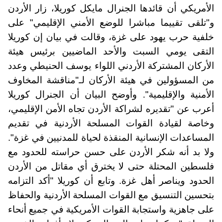
الأمريكي أن قائدها الجنرال مايكل كوريلا، زار الأردن
و"تلقى تقييما مباشرا للوضع الأمني الإقليمي" على
خلفية حرب يهود على غزة، وقالت في بيان إن كوريلا
التقى يومي السبت والأحد الماضيين برئيس هيئة
الأركان المشتركة الأردني اللواء يوسف الحنيطي وعدد
من المسؤولين في هيئة الأركان لـ"مناقشة المخاوف
الأمنية والإقليمية". وأوضح البيان أن الجنرال كوريلا
أعرب عن "تقديره لشراكة الأردن تجاه الأمن الإقليمي،
وخاصة لقيادة القوات المسلحة الأردنية في تقديم
المساعدات الإنسانية المنقذة لحياة للمدنيين في غزة".
ولا بد أنه شكر الأردن على حسن حراسته للحدود مع
فلسطين المحتلة حتى لا يخترق أي مقاتل من الأردن
الحدود ويناصر أهل غزة. وتابع أن كوريلا "أكد التزامه
بتحسين التنسيق مع القوات المسلحة الأردنية والحفاظ
على جاهزية واستجابة القوات الأمريكية في جميع أنحاء