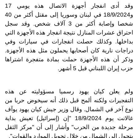
وقد أدى انفجار أجهزة الاتصال هذه يومي 17
و18/9/2024 في لبنان وسوريا إلى مقتل أكثر من 40
شخصا وإصابة أكثر من 3 آلاف شخص. وقد سجل
احتراق عشرات المنازل نتيجة انفجار هذه الأجهزة التي
بداخلها. وكذلك حصلت انفجارات في سيارات وفي
دراجات نارية كان أصحابها يحملون مثل هذه الأجهزة.
وذكر أن هذه الأجهزة حملت بمادة متفجرة اشتراها
حزب إيران اللبناني قبل 5 أشهر.
ولم يعلن كيان يهود رسميا مسؤوليته عن هذه
التفجيرات ولكنه ألمح قبل ذلك أنه سيخوض حربا من
نوع آخر في الشمال. وقال وزير جيش كيان يهود يوآف
غالانت يوم 18/9/2024 "إن (إسرائيل) تعيش بداية
مرحلة جديدة من الحرب" وأشار إلى أن "مركز الثقل
يتحول إلى الشمال من خلال تحويل الموارد والقوات".