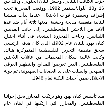
حزب الكتائب اللبناني، وجيش لبنان الجنوبي، وذلك بين
16 و18 أيلول/سبتمبر 1982. ووقعت المجزرة تحت
إشراف وسيطرة قوات الاحتلال، عندما بدأت مليشيا
لبنانية متعصبة مذبحة وحشية، مدتها ثلاثة أيام ضد عدة
آلاف من اللاجئين الفلسطينيين، إلى جانب المدنيين
اللبنانيين. وجاءت المجزرة البشعة، في أثناء اجتياح
كيان يهود للبنان عام 1982، الذي كان هدفه الرئيسي
سحق منظمة التحرير الفلسطينية المتمركزة هناك.
وكانت غالبية سكان المخيمات من عائلات اللاجئين
الفلسطينيين، الذين تعرضوا للمذابح والتطهير العرقي
المنهجي والسلب على يد العصابات الصهيونية، ثم دولة
الاحتلال ضمن أحداث النكبة لعام 1948.
منذ تأسيس كيان يهود وهو يرتكب المجازر بحق إخواننا
الفلسطينيين. والمجازر التي ارتكبها في لبنان عام