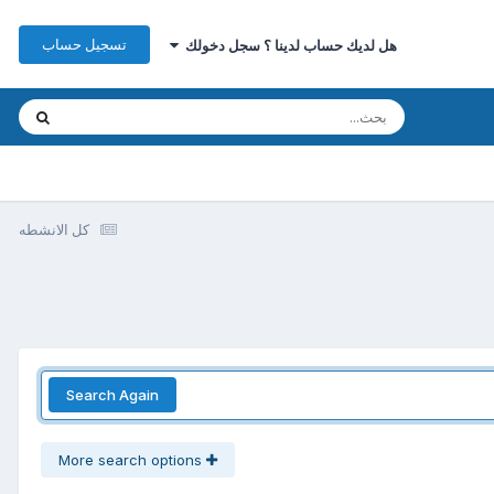
تسجيل حساب
هل لديك حساب لدينا ؟ سجل دخولك
كل الانشطه
Search Again
More search options