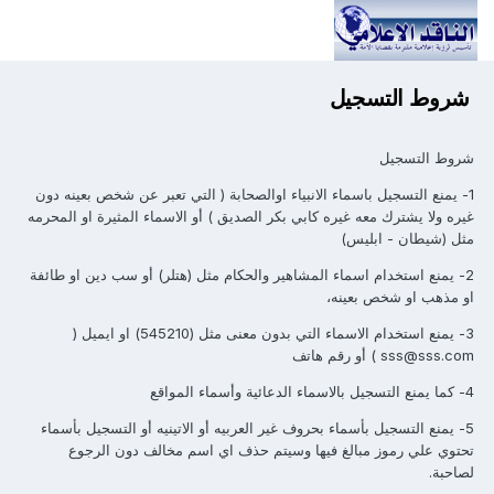
شروط التسجيل
شروط التسجيل‎
1- يمنع التسجيل باسماء الانبياء اوالصحابة ( التي تعبر عن شخص بعينه دون
غيره ولا يشترك معه غيره كابي بكر الصديق ) أو الاسماء المثيرة او المحرمه
مثل (شيطان - ابليس)
2- يمنع استخدام اسماء المشاهير والحكام مثل (هتلر) أو سب دين او طائفة
او مذهب او شخص بعينه،
3- يمنع استخدام الاسماء التي بدون معنى مثل (545210) او ايميل (
sss@sss.com ) أو رقم هاتف
4- كما يمنع التسجيل بالاسماء الدعائية وأسماء المواقع
5- يمنع التسجيل بأسماء بحروف غير العربيه أو الاتينيه أو التسجيل بأسماء
تحتوي علي رموز مبالغ فيها وسيتم حذف اي اسم مخالف دون الرجوع
لصاحبة.