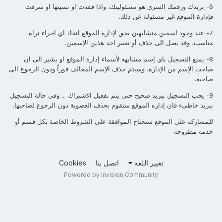
6- بريدك ورقمك السري هو مسئوليتك، واذا فقدت او نسيتها او سرقت
فإدارة الموقع غير مسئولة عن ذلك.
7- عند وجود اسمين متشابهين يحق لإدارة الموقع اتخاذ اي اجراء تراه
مناسب، وقد يصل الى حذف أو تغيير احد هذين الإسمين.
8- يمنع التسجيل باي إسم مشابهه لأسماء إدارة الموقع او يشير الى ان
صاحب الإسم من الإدارة، وسيتم حذف الإسم المخالف فوراً ودون الرجوع الى
صاحبه.
9- يجب التسجيل ببريد صحيح حتى يتم تفعيل الاشتراك ... وفي حالة التسجيل
ببريد خاطىء فان إداره الموقع ستقوم بحذف العضوية دون الرجوع لصاحبها.
للمشاركه علي الموقع ستحتاج الموافقة علي الشروط الخاصة بكل قسم أو
خدمه مطروحه
تغيير اللغه
اتصل بنا
Cookies
Powered by Invision Community