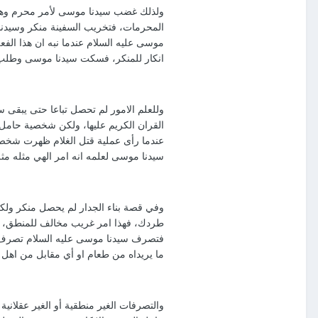
ولذلك غضب سيدنا موسى لأمر محرم وهو 
المحرمات، فتخريب السفينة منكر وسيدنا 
موسى عليه السلام عندما نبه ان هذا الفع
انكار للمنكر، فسكت سيدنا موسى وطلب 
وللعلم الامور لم تحصل تباعا حتى يبقى س
القران الكريم عليها، ولكن شخصية حامل ا
عندما رأى عملية قتل الغلام ظهرت شخصية
سيدنا موسى لعلمه انه امر الهي مثله مث
وفي قصة بناء الجدار لم يحصل منكر ول
طردك، فهذا امر غريب مخالف للمنطق، فال
فتصرف سيدنا موسى عليه السلام تصرف م
ما يريداه من طعام او أي مقابل من اهل ا
والتصرفات الغير منطقية أو الغير عقلان