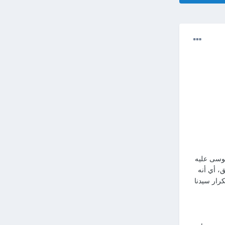
موسى عليه
، أي أنه
رار سيدنا