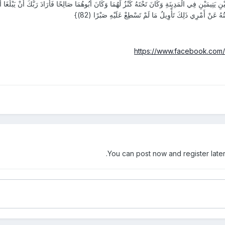
فَكَانَ لِغُلَامَيْنِ يَتِيمَيْنِ فِي الْمَدِينَةِ وَكَانَ تَحْتَهُ كَنْزٌ لَهُمَا وَكَانَ أَبُوهُمَا صَالِحًا فَأَرَادَ رَبُّكَ أَنْ يَبْلُغَا 
ُهُ عَنْ أَمْرِي ذَلِكَ تَأْوِيلُ مَا لَمْ تَسْطِعْ عَلَيْهِ صَبْرًا (82)}
https://www.facebook.com/
You can post now and register later