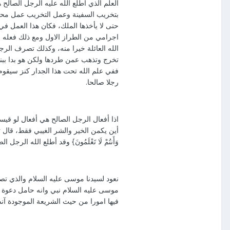
العلم الذي أطلع الله عليه الرجل الصالح ه
بتخريب السفينة وعمل التخريب عمل محرم و
حتى لا يأخذها الملك، فكان هذا العمل في
اجرامي من الطراز الاول ومع ذلك فعله با
الله العائلة خيرا منه، وكذلك تصرف الر
تخرج وتذهب عمن طردها ولكن هو بدا ببناء 
ففي علم الله تحت هذا الجدار كنز سيقوم 
رجلا صالحا.
اذا أفعال الرجل الصالح هي أفعال لو قيس
أين يكمن الخير والشر الغيبي فقط، قال تعالى: { وَعَسَىٰ 
وَأَنتُمْ لَا تَعْلَمُونَ} وقد أطلع الله 
نعود لسيدنا موسى عليه السلام والذي 
موسى عليه السلام نبي وانه حامل دعوة م
فيها امورا من حيث الشريعة الموجودة آن