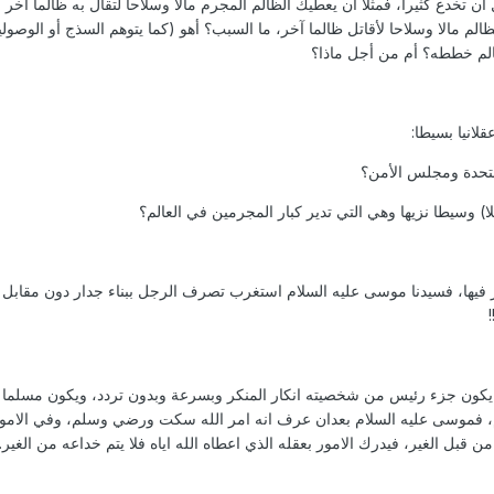
 تخدع كثيرا، فمثلا ان يعطيك الظالم المجرم مالا وسلاحا لتقال به ظالما آخ
لم مالا وسلاحا لأقاتل ظالما آخر، ما السبب؟ أهو (كما يتوهم السذج أو الوصو
الم خططه؟ أم من أجل ماذا؟
قلانيا بسيطا:
تحدة ومجلس الأمن؟
 وسيطا نزيها وهي التي تدير كبار المجرمين في العالم؟
ير فيها، فسيدنا موسى عليه السلام استغرب تصرف الرجل ببناء جدار دون مقابل
 يكون جزء رئيس من شخصيته انكار المنكر وبسرعة وبدون تردد، ويكون مسلما ب
م، فموسى عليه السلام بعدان عرف انه امر الله سكت ورضي وسلم، وفي الامور 
 قبل الغير، فيدرك الامور بعقله الذي اعطاه الله اياه فلا يتم خداعه من الغير.