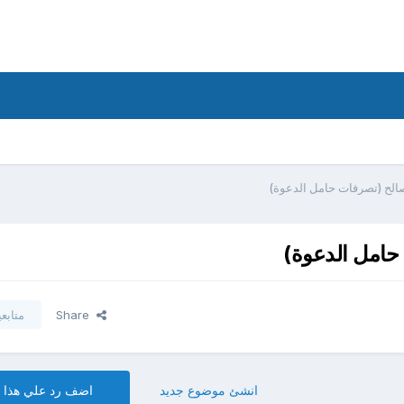
الح (تصرفات حامل الدعوة)
حامل الدعوة)
Share
متابع
انشئ موضوع جديد
اضف رد علي هذا 