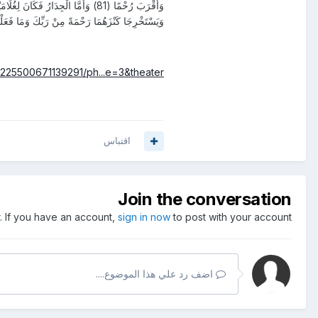
وَأَقْرَبَ رُحْمًا (81) وَأَمَّا الْجِدَارُ 
وَيَسْتَخْرِجَا كَنْزَهُمَا رَحْمَةً مِنْ رَبِّكَ وَمَا فَعَلْت
225500671139291/ph...e=3&theater
اقتباس
Join the conversation
. If you have an account,
sign in now
to post with your account.
اضف رد علي هذا الموضوع....