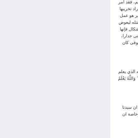
ثم، فقد أمر
د تخريبها
ير هو عمل
قتله ليعوض
كال فإنها
نى جدارا،
توفى كان
 الذي يعلم
للَّهُ يَعْلَمُ
ن سيدنا
خاصة ان