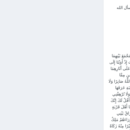
أل الله
َ مَجْمَعَ الْبَحْرَيْنِ أَوْ أَمْضِيَ حُقُبًا (60) فَلَمَّا بَلَغَا مَجْمَعَ بَيْنِهِمَا
َاهُ آَتِنَا غَدَاءَنَا لَقَدْ لَقِينَا مِنْ سَفَرِنَا هَذَا نَصَبًا (62) قَالَ أَرَأَيْتَ إِذْ أَوَيْنَا إِلَى
 قَالَ ذَلِكَ مَا كُنَّا نَبْغِ فَارْتَدَّا عَلَى آَثَارِهِمَا
لَى أَنْ تُعَلِّمَنِ مِمَّا
 خُبْرًا (68) قَالَ سَتَجِدُنِي إِنْ شَاءَ اللَّهُ صَابِرًا وَلَا
إِذَا رَكِبَا فِي السَّفِينَةِ خَرَقَهَا
 قَالَ لَا تُؤَاخِذْنِي بِمَا نَسِيتُ وَلَا تُرْهِقْنِي
َتَلْتَ نَفْسًا زَكِيَّةً بِغَيْرِ نَفْسٍ لَقَدْ جِئْتَ شَيْئًا نُكْرًا (74) قَالَ أَلَمْ أَقُلْ لَكَ إِنَّكَ
نِّي عُذْرًا (76) فَانْطَلَقَا حَتَّى إِذَا أَتَيَا أَهْلَ قَرْيَةٍ
الَ لَوْ شِئْتَ لَاتَّخَذْتَ عَلَيْهِ أَجْرًا (77) قَالَ هَذَا فِرَاقُ بَيْنِي
 وَكَانَ وَرَاءَهُمْ مَلِكٌ
80) فَأَرَدْنَا أَنْ يُبْدِلَهُمَا رَبُّهُمَا خَيْرًا مِنْهُ زَكَاةً