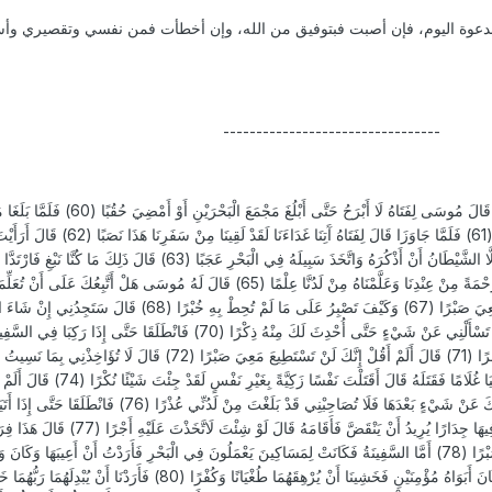
لدعوة اليوم، فإن أصبت فبتوفيق من الله، وإن أخطأت فمن نفسي وتقصيري وأس
---------------------------------
وهذا نص القصة من القران الكريم: { وَإِذْ قَالَ مُوسَى لِفَتَاهُ لَا أَبْرَحُ حَتَّى أَبْلُغ
نَسِيَا حُوتَهُمَا فَاتَّخَذَ سَبِيلَهُ فِي الْبَحْرِ سَرَبًا (61) فَلَمَّا جَاوَزَا قَالَ لِفَت
الصَّخْرَةِ فَإِنِّي نَسِيتُ الْحُوتَ وَمَا أَنْسَانِيهُ إِلَّا الشَّيْطَانُ أَنْ أَذْكُرَهُ وَاتَّخَذَ سَبِيلَهُ فِي الْبَحْرِ عَجَبًا (63)
قَصَصًا (64) فَوَجَدَا عَبْدًا مِنْ عِبَادِنَا آَتَيْنَاهُ رَحْمَةً مِنْ عِنْدِنَا وَعَلَّمْنَاهُ مِنْ لَدُنَّا عِلْمًا (65) قَالَ لَهُ مُوسَى هَلْ أَتَّبِعُكَ عَ
عُلِّمْتَ رُشْدًا (66) قَالَ إِنَّكَ لَنْ تَسْتَطِيعَ مَعِيَ صَبْرًا (67) وَكَيْفَ تَصْبِرُ عَلَى مَا لَمْ تُحِطْ بِهِ
أَعْصِي لَكَ أَمْرًا (69) قَالَ فَإِنِ اتَّبَعْتَنِي فَلَا تَسْأَلْنِي عَنْ شَيْءٍ حَتَّى أُحْدِثَ لَكَ مِنْهُ ذِكْرًا (70) فَانْطَلَقَا حَتَّى 
قَالَ أَخَرَقْتَهَا لِتُغْرِقَ أَهْلَهَا لَقَدْ جِئْتَ شَيْئًا إِمْرًا (71) قَالَ أَلَمْ أَقُلْ إِنَّكَ لَنْ تَسْتَطِيعَ مَعِيَ صَبْرًا (72)
مِنْ أَمْرِي عُسْرًا (73) فَانْطَلَقَا حَتَّى إِذَا لَقِيَا غُلَامًا فَقَتَلَهُ قَالَ أَق
لَنْ تَسْتَطِيعَ مَعِيَ صَبْرًا (75) قَالَ إِنْ سَأَلْتُكَ عَنْ شَيْءٍ بَعْدَهَا فَلَا تُصَاحِبْنِي قَدْ بَلَغْتَ مِنْ لَدُ
اسْتَطْعَمَا أَهْلَهَا فَأَبَوْا أَنْ يُضَيِّفُوهُمَا فَوَجَدَا فِيهَا جِدَارًا يُرِيدُ أَنْ يَنْقَضَّ فَأَقَامَهُ قَ
وَبَيْنِكَ سَأُنَبِّئُكَ بِتَأْوِيلِ مَا لَمْ تَسْتَطِعْ عَلَيْهِ صَبْرًا (78) أَمَّا السَّفِينَةُ فَكَانَتْ لِمَسَاكِينَ يَعْمَلُونَ فِي الْبَحْرِ فَأَرَدْتُ أَنْ أَعِيبَهَا
يَأْخُذُ كُلَّ سَفِينَةٍ غَصْبًا (79) وَأَمَّا الْغُلَامُ فَكَانَ أَبَوَاهُ مُؤْمِنَيْنِ فَخَشِينَا أَنْ يُرْهِقَهُمَا طُغْيَانًا وَكُفْرًا (