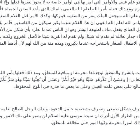
و علم غيبي والأوامر التي أمر بها هي أوامر خاصة به لا يجوز لغيرها فعلها وإلا أ
مع ذلك فعله بأمر الله لعلم الله الغيبي بالملك الذي يأخذ السفن الجميلة فأرا
 علم الله سيجعل الملك ينفر من السفينة فيتركها، وكذك الامر قتل الغلام الصغ
مر الله لعلم الله الغيبي ان هذا الغلام عندما يكبر سيكون من الفاسدين فأمر ب
جل الصالح بفعل مناف لطبيعة البشر وهو ان الناس عندما تطرد بأي شكل من الأش
جدار لعائلة لم تقدم له شيئا، ولم تقدم له القرية شيئا فالأصل الخروج ولكنه ب
الاطفال الصغار باستخراجه عندما يكبرون وهذه منة من الله لهم لأن أباهما الم
ت بالشرع والمنطق لوجدناها محرمة او منافية للمنطق، ومع ذلك فعلها بأمر الله
أَن تَكْرَهُوا شَيْئًا وَهُوَ خَيْرٌ لَّكُمْ ۖ وَعَسَىٰ أَن تُحِبُّوا شَيْئًا وَهُوَ شَرٌّ لَّكُمْ ۗ وَا
الرجل الصالح على بعض علمه الغيبي وعلى ما بعض ما قدره في اللوح المحفوظ.
تصرف بشكل طبيعي وتصرف بشخصية حامل الدعوة، ولذلك الرجل الصالح لعلمه ا
ن الطراز الأول أدرك ان سيدنا موسى عليه السلام لن يصبر على تلك الامور و
ذاك امورا محرمة وفيها امور حتى مخالفة للمنطق.