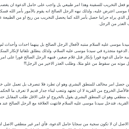
فعل التخريب للسفينة وهذا امر طبيعي بل واجب على حامل الدعوة ان يغضب 
موسى اعترض عليه، ولذلك نبهه الرجل الصالح انه يقوم بالأمور بأمر الله فسك
ل الذي يراه حراما حصل بأمر الله كما يحصل التخريب من ريح او من الطبيعة عند
العذر من الرجل.
يدنا موسى عليه السلام منتبه لأفعال الرجل الصالح بل بينهما احداث وأحداث لم 
لدعوة متجذرة في سيدنا موسى عليه السلام، ولذلك ينطلق تلقائيا لإنكار المنكر
 حامل الدعوة فورا بإنكار قتل غلام صغير، فنبهه الرجل الصالح فورا على امر
ل موته من سقوط من علو مثلا، وطلب العذر الاخير من الرجل!!!
كن حصل امر مخالف للمنطق البشري وهو ان تطرد فلا تنصرف بل تعمل على خ
أصل الخروج من القرية لا ان تجتهد وتتعب لبناء جدار قديم لا تعرف ما الحكمة
نطقي وهو ان المنطق البشري يقول بالخروج او على الاقل طلب المقابل حت
لقرية، فتدخل سيدنا موسى عليه السلام فانتهت العلاقة مع الرجل الصالح عند هذ
ية الاصل ان لا تكون سجية من سجايا حامل الدعوة، فأي امر غير منطقي الاصل ا