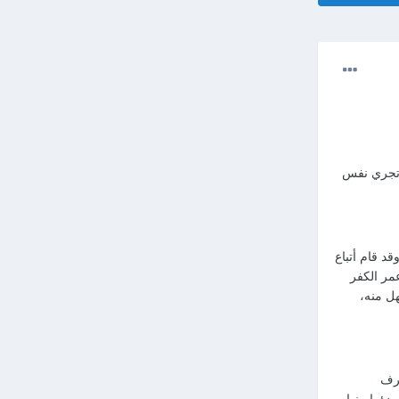
م تجري نفس
قد قام أتباع
عمر الكفر
هل منه،
عرف
دؤوا منها