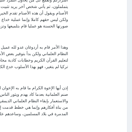
يتململون، ثم يأتي شخص آخر يريد تثبيت 
الأصنام ويقول أن هذه الأصنام تقدم الخير
ولكن ليس حقهم كاملا وإنما عملية خداع ل
صورتها الحسنة هو عمليا قام بتلميعها وتزيي
وهذا الأمر قام به أردوغان عدو لله عميل
النظام العلماني ولكن بدأ بتوفير بعض ال
لتعليم القرآن الكريم وخطابات كاذبة مخا
تركيا لم يتغير، فهو بهذا الأسلوب خدع الك
إذن أيها الإخوة الكرام ما قام به الإخو
صنم العلمانية بعدما كاد يهدم ويثور الن
والاستعمار بإبقاء النظام العلماني الديمق
من بناة أفكارهم وإنما هي خطط قدمت إل
المدمرة في بلاد المسلمين، وساعدهم على 