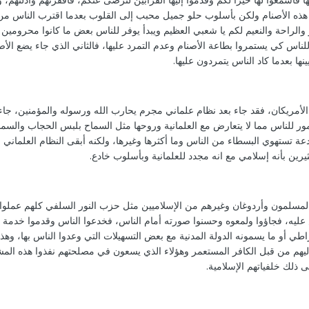
هذه الأصنام ولكن بأسلوب حلو جميل محبب إلى القلوب بعدما اقترب الناس من
 والراحة والنعيم لكم يا شعبي العظيم ويبدأ يوفر للناس بعض ما كانوا محرومين 
لناس كي يستمروا بطاعة الأصنام وعدم التمرد عليها، فالثاني الذي جاء يضع الأ
نها بعدما كاد الناس يتمردون عليها.
 الأمريكان، فقد جاء بعد نظام علماني مجرم يحارب الله ورسوله والمؤمنين، جا
أمور للناس مما لا يتعارض مع العلمانية وروحها مثل السماح بلبس الحجاب والسما
دعة تستهوي البسطاء من الناس وما أكثرها وغيرها، ولكنه أبقى النظام العلماني
ثيرين بأنه إسلامي مع انه مجدد للعلمانية وبأسلوب خادع.
ان المسلمون وأردوغان وغيرهم من الإسلاميين مثل حزب النور السلفي كلهم عملوا
اس عليه، فجاؤوا ولمعوه وحسنوا صورته أمام الناس، فخدعوا الناس وقدموا خدمة ج
راطي أو ما يسمونه الدولة المدنية مع بعض التسهيلات التي وعدوا الناس بها، وهذ
يهم من قبل الكافر المستعمر وهؤلاء الذي يسعون في مصلحتهم نفذوا هذه المش
ذلك خلفياتهم الإسلامية.