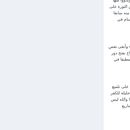
 الثورة على
منه سابقا
صنام في
ء وأبقى نفس
ح بفتح دور
 مطبقا في
 على تلميع
ليلة للكفر
ا والله ليس
اريع