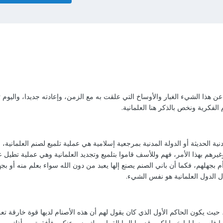
عن هذا الشيء الغبار والأوساخ التي علقت به مع الزمن، وإعادته جديدا، واليو
 الفكرية ونخص بالذكر هنا العلمانية.
نية الحديثة أو الدولة المدنية بمرجعية إسلامية هي عملية تلميع لصنم العلمانية، و
يرهم بهذا الأمر، فهم وللأسف قاموا بتلميع وتجديد العلمانية وهي عملية تطيل 
م بجهلهم، فكما أن باني الصنم يصنع إلها يعبد من دون الله سواء بعلم منه أو بج
ل الدول العلمانية هو نفس الشيء.
، حيث يكون الحاكم الأول الذي كان يقول لهم أن هذه الأصنام لديها قوة خارقة ت
فاسمعوا لها خيرا لكم وقدموا إليها القرابين لترضى عنكم، فأفقرتهم وأذلتهم، وب