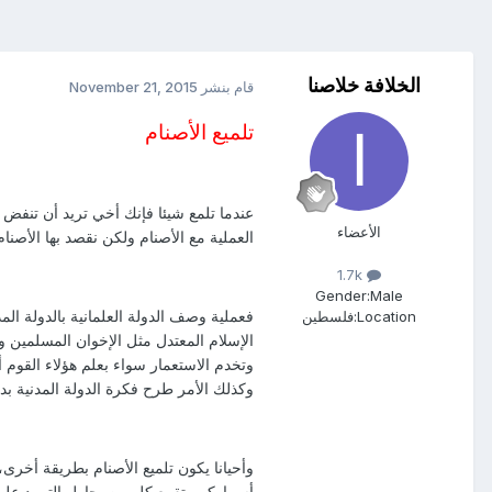
الخلافة خلاصنا
قام بنشر
November 21, 2015
تلميع الأصنام
عندما تلمع شيئا فإنك أخي تريد أن تنفض 
الأعضاء
العملية مع الأصنام ولكن نقصد بها الأصنام
1.7k
Gender:
Male
فعملية وصف الدولة العلمانية بالدولة المد
Location:
فلسطين
الإسلام المعتدل مثل الإخوان المسلمين وغ
وتخدم الاستعمار سواء بعلم هؤلاء القوم أ
وكذلك الأمر طرح فكرة الدولة المدنية بد
وأحيانا يكون تلميع الأصنام بطريقة أخرى
أسراركم وتقمع كل من يحاول التمرد عليها 