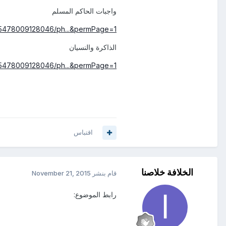
واجبات الحاكم المسلم
45478009128046/ph...&permPage=1
الذاكرة والنسيان
45478009128046/ph...&permPage=1
اقتباس
الخلافة خلاصنا
قام بنشر
November 21, 2015
رابط الموضوع: