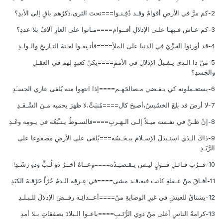
2-كم مرَّ في الأرضِ أقوامٌ وقـد دُفِـنـوا===تحتَ الثرى،ذكرُهم باقٍ إلى الأبدِ؟
3-كم عـاش فـيهـا علـى الإذلالِ أقــوام====مـاتوا على العارِ آلافٌ بلا عددِ؟
4-قد أورثوا الخزْيَ في الدنيا على الملأِ====فأتـبِعـوا لعـنةَ التـاريخِ والـولـدِ
5-منْ ذا الـذي يـقـبلُ الإذلالَ في الأممِ====يكنْ كعبدٍ لهم في العقـلِ
والجَسدِ؟
6-يستعـملونه كي يـقـضي مـصالحَهـم====إذا انتهوا منه يُلقى عاري الجسـَدِ
7-لا أرضَ قد بلغَ الخسّيسُ،أصبحَ كال====مُنبَتِّ،لا ظهرَ يحميه مـنَ السَّـفَـدِ
8-إنْ ظـنَّ في نفـسه ميـلاً إلـى الـهَـربِ====فالسـوطُ يـتـْبَعُه في يـومِه وغَـدِ
9-ذاكَ الـذي استـبدلَ الإسـلامَ يبـخَـسُه===يُلقى على الأرضِ مصفوعا على
الرَّبَـدِ
10-فــرُبَ قـائـلِ قــولٍ ليـس يـقـصـِـدُه====وعــاهُ آخــرُ ذو لُـبٍّ وذو رَشَـدِ!
11-أفـاقَ منْ غـفلةٍ كانت فيه،قـد مشى====في عِـرقِه الـدمُ حُرّاً حَرْقـةَ الكبَدِ
12-يشتاقُ للعيشِ في غيرِ الوصايةِ منْ====أعــدائِـه رفــضَ الإذلالَ للـبـلـدِ
13-كرامةُ الناسِ أغلى منْ ذوي الرُّتَـبِ====باعـوا الـبلادَ بصفقاتٍ بـلا أمدِ