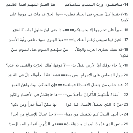
14-مـنافـقــون وربُ الــبـيـتِ شـاهـدُهم====همُ العـدوُ عليـهـم لعـنةُ الصَّـمدِ
15-لاحقـوا كـلَ صـوتٍ في العـبادِ فظـن===وا الحقَ قد ماتَ،قل موتوا على
كَمدِ!
16-صبراً فلن تخـرجوا إلا بخـيبـتِكم====ماذا جنى ابنُ سَلولٍ؟مات كالصُرَدِ
17-الخيرُ فينا سيبقى رُغـمَ أنفـك يا====عبدَ الهـوى،سوف تلقى وثْبةَ الأسـدِ
18-فلا تقيك نصارى الغربِ والحِيَلُ===منْ شهْـقـةِ المـوتِ،هـل للموتِ مـنْ
مَدَدِ؟
19-إنْ جاءَ يومُك أيُّ الأرضِ تقبلُ نذ===لاً فوقها،أهلك الحرْثَ والقتلى بلا عَدَدِ؟
20-يومُ القِصاصِ على الإجرامِ ليس به====شفـاعةٌ أبـداً،والعـدلُ في القَـوَد
21-قـد خـابَ منْ جـعـلَ الأعــداءَ قـبـلتَـه====إن العناكبَ بيتٌ واهنُ العَمدِ
22—أنـثـاهُ تلْـتـَقِـمُ الذُّكرانَ تـأخـذُ من====ها حاجةً،ثمَّ في الأحشاءِ والكَبِدِ
23-منْ ذا الذي يعـقـلُ الأمـثالَ قبل فوا====تها يـكنْ آمـناً غدراً،ومن نكدِ؟
24-يا أيـهـا النـذلُ كـم يكـفـيك من دمنا====لا حدَّ عندكَ للإشباعِ من أحدِ؟
25-بئس الذي قدَّمتْ أيديـك مـذ وَلَغَـتْ====في الشُّربِ آثمةً،والله بالرَّصدِ!