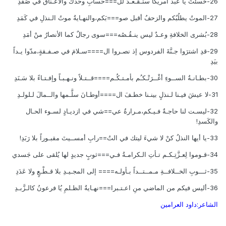
26-خسئتَ يا عبد أمريكا ستـقـعـدُ لل===حسابِ وحْدك والأعـناقُ في صَفَدِ
27-الموتُ يطلُبُكم والزحفُ أقبل صو===بَكم،والنهـايةُ موتُ الـنذلِ في كَمَدِ
28-بُشرى الخلافةِ وعـدٌ ليس ينـقُـصُه===سوى رجالٌ كما الأنصارُ منْ أمَدِ
29-قدِ اشترَوا جـنَّةَ الفردوس إذ نصـروا ال====سـلامَ في صـفـقةٍ،مدّوا يـداً
بيَدِ
30-بطـانـةُ الســوءِ أغْــرَتْـكـُم بأمـتـكُـم====قــتـلاً ونـهـبـاً وإفـتـاءً بلا سَـنَدِ
31-لا عيشَ فيـنا لـنذلٍ بينـنا خطـفَ ال====أوطـانَ سلَّـمها والــمالَ لـلولـدِ
32-ليسـت لنا حاجـةٌ فـيـكم،مـرارةُ عي==شي في ازديـادٍ لسـوء الحـال
والكَسدِ!
33-يا أيها النذلُ كنْ لا شيءَ ليتك في التُ==رابِ أمســيتَ مقبـوراً بلا رَبَدِ!
34-قـوموا لِعـزَّتِـكـم تـأتِ الـكرامـةُ فـي===ثوبٍ جديدٍ لها يُلقى على جَسدي
35-ثـــوبِ الخــلافــةِ مـمــتــداً بـأولـه==== إلى المجـيـدِ بلا قـطْـعٍ ولا عَدَدِ
36-أليس فيكم من الماضي منِ اعـتـبرا===نهـايةُ الظـلمِ يُا فرعونُ كالـزَّبـدِ
الشاعر:داود العرامين