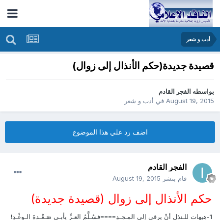
أدب و شعر
قصيدة جديدة(حكم الأنذال إلى زوال)
بواسطه
الفجر القادم
August 19, 2015
في
أدب و شعر
اضف رد علي هذا الموضوع
الفجر القادم
قام بنشر
August 19, 2015
حكم الأنذال إلى زوال (قصيدة جديدة)
1-هيهات للـنذلِ أنْ يرقى إلى المـجـدِ====فسُـلَّمُ العـزِّ يأبـى صَـعْـدةَ الـوغْـدِ!