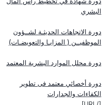
دورة شهادة في تخطيط رأس المال
البشري
دورة الاتجاهات الحديثـة لشــؤون
الموظفيــن ( المزايـا والتعويضـات)
دورة محلل الموارد البشرية المعتمد
دورة أخصائي معتمد فى تطوير
الكفاءات والجدارات
[/URL]