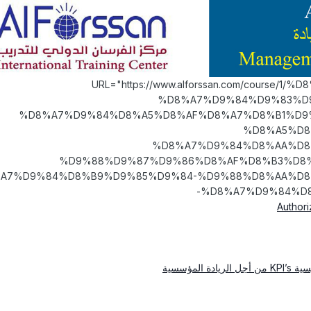
[URL="https://www.alforssan.com/course
%D8%A7%D9%84%D9%83%D9
%D8%A7%D9%84%D8%A5%D8%AF%D8%A7%D8%B1%D9%
%D8%A5%D8
%D8%A7%D9%84%D8%AA%D8
%D9%88%D9%87%D9%86%D8%AF%D8%B3%D8%
A7%D9%84%D8%B9%D9%85%D9%84-%D9%88%D8%AA%D8
%D8%A7%D9%84%D8
لمؤسسية