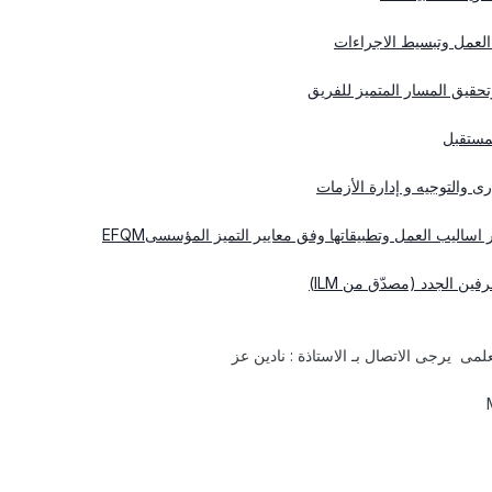
 العمل وتبسيط الاجراءات
 وتحقيق المسار المتميز للفريق
لمستقبل
رى والتوجيه و إدارة الأزمات
ر اساليب العمل وتطبيقاتها وفق معايير التميز المؤسسىEFQM
فين الجدد (مصدّق من ILM)
مى يرجى الاتصال بـ الاستاذة : نادين عز