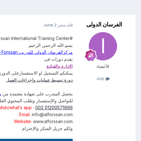
الفرسان الدولى
قام بنشر
June 2
#Alforssan International Training Center
بسم الله الرحمن الرحيم
مركزالفرسان الدولي للتدريب AL-Forssan
يقدم دورات فى
الإدارة والقيادة
الأعضاء
يمكنكم التسجيل او الاستفسارعلى الدورة 
496
دورة تبسيط عمليات وإجراءات العمل
يحصل المتدرب على شهادة معتمدة من
م
للتواصل والإستفسار وطلب المحتوي العلم
Mob/what’s app :
002 01200571999
Email.
info@alforssan.com
Website:
www.alforssan.com
ولكم جزيل الشكر والإحترام