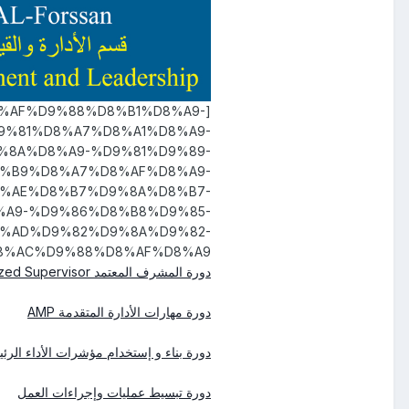
/1/%D8%AF%D9%88%D8%B1%D8%A9-
%81%D8%A7%D8%A1%D8%A9-
8A%D8%A9-%D9%81%D9%89-
%B9%D8%A7%D8%AF%D8%A9-
%AE%D8%B7%D9%8A%D8%B7-
A9-%D9%86%D8%B8%D9%85-
%AD%D9%82%D9%8A%D9%82-
%AC%D9%88%D8%AF%D8%A9-
دورة المشرف المعتمد Authorized Supervisor
دورة مهارات الأدارة المتقدمة AMP
دورة بناء و إستخدام مؤشرات الأداء الرئيسية KPI’s من أجل الريادة ا
دورة تبسيط عمليات وإجراءات العمل