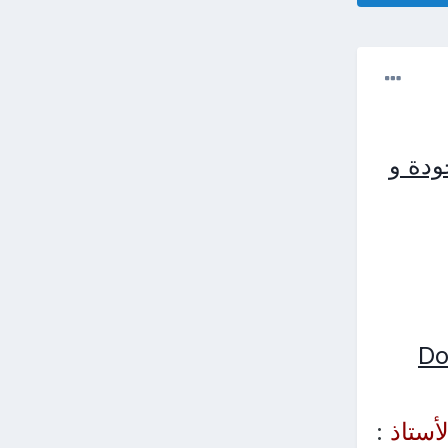
ودة و
أستاذ
: