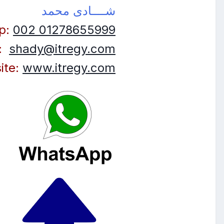
شــــادى محمد
p:
002 01278655999
:
shady@itregy.com
ite:
www.itregy.com