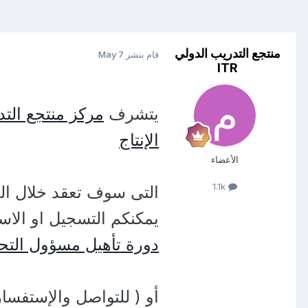
منتجع التدريب الدولي
قام بنشر
May 7
ITR
يتشرف
مركز منتجع التدر
الإنتاج
الأعضاء
1.1k
التى سوف تعقد خلال ال
يمكنكم التسجيل او الاس
دورة تأهيل مسؤول التحكم في وثائق
أو ( للتواصل والإستفسا