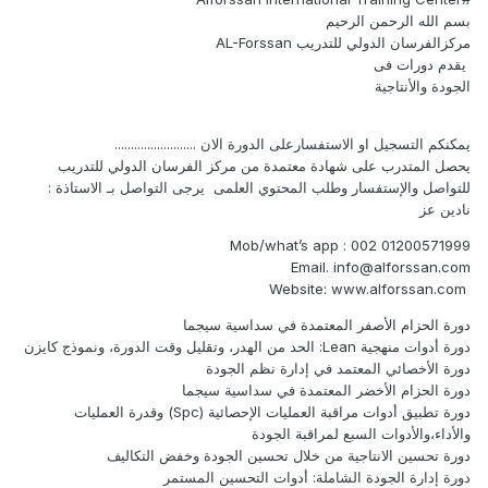
بسم الله الرحمن الرحيم
مركزالفرسان الدولي للتدريب AL-Forssan
يقدم دورات فى
الجودة والأنتاجية
يمكنكم التسجيل او الاستفسارعلى الدورة الان .........................
يحصل المتدرب على شهادة معتمدة من مركز الفرسان الدولي للتدريب
للتواصل والإستفسار وطلب المحتوي العلمى يرجى التواصل بـ الاستاذة :
نادين عز
Mob/what’s app : 002 01200571999
Email. info@alforssan.com
Website: www.alforssan.com
دورة الحزام الأصفر المعتمدة في سداسية سيجما
دورة أدوات منهجية Lean: الحد من الهدر، وتقليل وقت الدورة، ونموذج كايزن
دورة الأخصائي المعتمد في إدارة نظم الجودة
دورة الحزام الأخضر المعتمدة في سداسية سيجما
دورة تطبيق أدوات مراقبة العمليات الإحصائية (Spc) وقدرة العمليات
والأداء،والأدوات السبع لمراقبة الجودة
دورة تحسين الانتاجية من خلال تحسين الجودة وخفض التكاليف
دورة إدارة الجودة الشاملة: أدوات التحسين المستمر