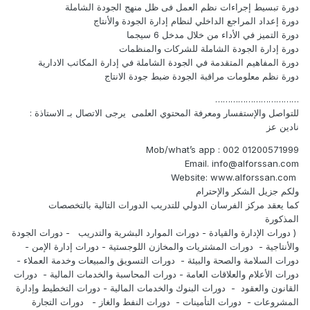
دورة تبسيط إجراءات نظم العمل فى ظل منهج الجودة الشاملة
دورة إعداد المراجع الداخلي لنظام إدارة الجودة والأنتاج
دورة التميز في الأداء من خلال مدخل 6 سيجما
دورة إدارة الجودة الشاملة للشركات والمنظمات
دورة المفاهيم المتقدمة في الجودة الشاملة في إدارة المكاتب الادارية
دورة نظم معلومات مراقبة الجودة ضبط جودة الانتاج
……………………………
للتواصل والإستفسار ومعرفة المحتوي العلمى يرجى الاتصال بـ الاستاذة :
نادين عز
Mob/what’s app : 002 01200571999
Email. info@alforssan.com
Website: www.alforssan.com
ولكم جزيل الشكر والإحترام
كما يعقد مركز الفرسان الدولي للتدريب الدورات التالية بالتخصصات
المذكورة
( دورات الإدارة والقيادة - دورات الموارد البشرية والتدريب - دورات الجودة
والأنتاجية - دورات المشتريات والمخازن اللوجستية - دورات إدارة الإمن -
دورات السلامة والصحة والبيئة - دورات التسويق والمبيعات وخدمة العملاء -
دورات الأعلام والعلاقات العامة - دورات المحاسبة والخدمات المالية - دورات
القانون والعقود - دورات البنوك والخدمات المالية - دورات التخطيط وإدارة
المشروعات - دورات التأمينات - دورات النفط والغاز - دورات التجارة