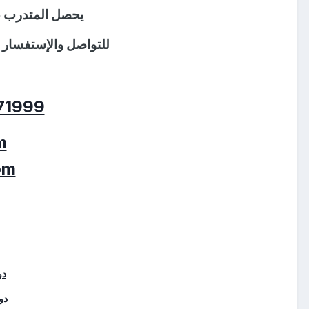
يحصل المتدرب ع
للتواصل
والإستفسار
71999
m
om
دو
دو