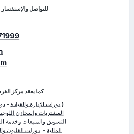
للتواصل
والإستفسار
و
71999
m
om
كما يعقد مركز الفر
(
دورات الإدارة والقيادة
-
دور
المشتريات والمخازن اللوجس
التسويق والمبيعات وخدمة الع
المالية
-
دورات القانون وا