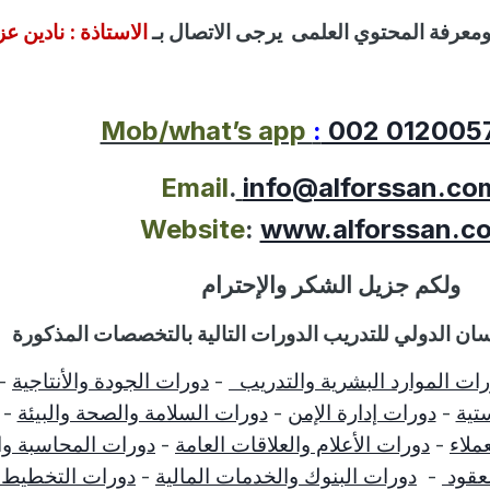
معرفة المحتوي العلمى
يرجى الاتصال بـ
الاستاذة :
نادين عز
Mob/what’s app
:
002 012005
Email
.
info@alforssan.co
Website
:
www.alforssan.c
ولكم جزيل الشكر والإحترام
سان الدولي للتدريب الدورات التالية بالتخصصات المذكورة
ات الموارد البشرية والتدريب
-
دورات الجودة والأنتاجية
-
تية
-
دورات إدارة الإمن
-
دورات السلامة والصحة والبيئة
-
ملاء
-
دورات الأعلام والعلاقات العامة
-
دورات المحاسبة و
لعقود
-
دورات البنوك والخدمات المالية
-
دورات التخطيط و