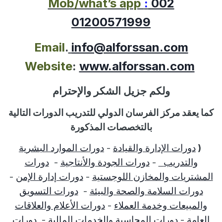
Mob/what’s app
:
002
01200571999
Email
.
info@alforssan.com
Website
:
www.alforssan.com
ولكم جزيل الشكر والإحترام
كما يعقد مركز الفرسان الدولي للتدريب الدورات التالية
بالتخصصات المذكورة
(
دورات الإدارة والقيادة
-
دورات الموارد البشرية
والتدريب
-
دورات الجودة والأنتاجية
-
دورات
المشتريات والمخازن اللوجستية
-
دورات إدارة الإمن
-
دورات السلامة والصحة والبيئة
-
دورات التسويق
والمبيعات وخدمة العملاء
-
دورات الأعلام والعلاقات
العامة
-
دورات المحاسبة والخدمات المالية
-
دورات