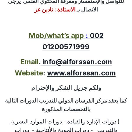
للتواصل
والإستفسار
ومعرفة المحتوي العلمى
يرجى
الاتصال بـ
الاستاذة :
نادين عز
Mob/what’s app
:
002
01200571999
Email
.
info@alforssan.com
Website
:
www.alforssan.com
ولكم جزيل الشكر والإحترام
كما يعقد مركز الفرسان الدولي للتدريب الدورات التالية
بالتخصصات المذكورة
(
دورات الإدارة والقيادة
-
دورات الموارد البشرية
والتدريب
-
دورات الجودة والأنتاجية
-
دورات