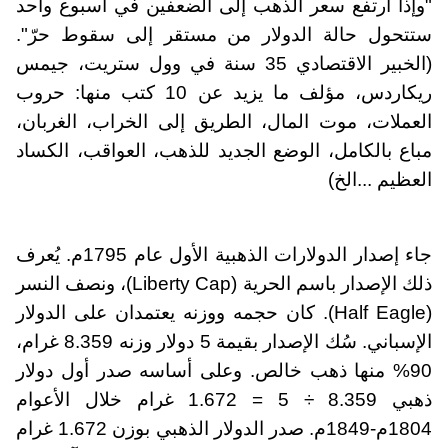
"وإذا ارتفع سعر الذهب إلى الضعفين في أسبوع واحد
ستتحول حالة الدولار من مستقر إلى سقوط حرّ".
(الخبير الاقتصادي 35 سنة في وول ستريت، جيمس
ريكاردس، مؤلف ما يزيد عن 10 كتب منها: حروب
العملات، موت المال، الطريق إلى الخراب، الغربان،
مباع بالكامل، الوضع الجديد للذهب، العواقب، الكساد
العظيم ...الخ)
جاء إصدار الدولارات الذهبية الأول عام 1795م. يُعرف
ذلك الإصدار باسم الحرية (Liberty Cap)، ونصف النسر
(Half Eagle). كان حجمه ووزنه يعتمدان على الدولار
الإسباني. سُك الإصدار بقيمة 5 دولار وزنه 8.359 غرام،
90% منها ذهب خالص. وعلى أساسه صدر أول دولار
ذهبي 8.359 ÷ 5 = 1.672 غرام خلال الأعوام
1804م-1849م. صدر الدولار الذهبي بوزن 1.672 غرام