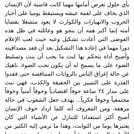
بأي حلول تعرض أمامها مهما كانت قاسية لأن الإنسان
الذي يخاف على لقمة عيشه ويستيقظ يوميا على أخبار
الحروب والانهيارات والكوارث لا يعود منشغلا بقضايا
أمته إنما أكبر همه أن ينجو هو وعائلته في ظل هذه
الفوضى التي أعادت تشكيل وعيه حيث لعب الإعلام
دورا مهما في إعادة هذا التشكيل بعد أن فقد مصداقيته
وأصبح أداة يتحكم بها لبث ما يجب أن يبث وتسليط
الضوء على ما يسمح له أن يكون تحت الضوء، ناهيك
عن حالة إغراق الناس بالروايات المتناقضة حتى فقدوا
القدرة على التمييز بين الحقيقة والكذب، فهي تبث
على مدار ٢٤ ساعة خوفاً اقتصادياً وخوفاً أمنياً وخوفاً
مجتمعياً وخوفاً فكرياً... بهدف جعل الشعوب في حالة
مرهقة. ومن المعروف أنه كلما ازداد خوف الإنسان
أصبح أكثر استعدادا للتنازل عن الأشياء التي كان
يعتبرها يوما من الثوابت، وهذا ما ترمي إليه الكثير من