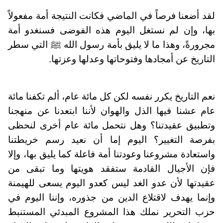
لقد أضعنا فرصاً في الماضي فكانت النتيجة أمة مفعولاً
بها، وإن لم نستغل اليوم هذه الفوضى فسنغدو أمة
مجرورةً، وهذا ما لا يليق بأمة رسول الله ﷺ التي سطر
التاريخ عن أمجادها وفتوحاتها وعدلها وعزتها.
نعم التاريخ يكرر نفسه لكن كل مائة عام، ألم تكفنا مائة
عام عشنا فيها الذل والهوان لأننا ابتعدنا عن منهجنا
وتطبيق عقيدتنا؟ وهل نتحمل مائة عام أخرى لنحظى
بفرصة التغيير؟ اليوم إما أن نعيد رسم خريطتنا
واستعادة مشروعنا وعودتنا أمة فاعلة كما يليق بها، وإلا
فإن الأجيال القادمة ستفقد هويتها وما تبقى من
عقيدتها لأن عدو الغد ليس كعدو اليوم يسعى للهيمنة
وإنما يهدف لاقتلاع الدين من جذوره، وإننا اليوم في
حزب التحرير نملك هذا المشروع المبدئي المستنبط