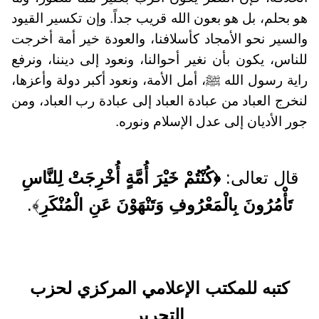
هو بحلم، بل هو بعون الله قريب جداً. وإن تكسير القيود
والسير نحو الأمجاد كأسلافنا، والعودة خير أمة أخرجت
للناس، يكون بأن نغير أحوالنا، ونعود إلى ديننا، ونرفع
راية رسول الله ﷺ، أمل الأمة، ونعود أكبر دولة وأعزها،
لنخرج العباد من عبادة العباد إلى عبادة رب العباد، ومن
جور الأديان إلى عدل الإسلام ونوره.
قال تعالى:
﴿كُنْتُمْ خَيْرَ أُمَّةٍ أُخْرِجَتْ لِلنَّاسِ
تَأْمُرُونَ بِالْمَعْرُوفِ وَتَنْهَوْنَ عَنِ الْمُنْكَرِ
﴾.
كتبه للمكتب الإعلامي المركزي لحزب
التحرير