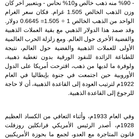
- 90% منه ذهب خالص و10% نحاس - وبتعبير آخر كان
وزن الذهب الخالص 1.505 غرام. فكان سعر الغرام
الواحد من الذهب الخالص 1 ÷ 1.505= 0.6645 دولار.
وقد صمد هذا الدولار الذهبي مع بقية العملات الذهبية
والفضية الأخرى حول العالم. ومع زلزلة الحرب العالمية
الأولى للعملات الذهبية والفضية حول العالم، نتيجة
للطباعة الزائدة للنقود الورقية بدون تغطية ذهبية،
ولوفرة ما لديها من ذهب، اقترحت أمريكا على الدول
الأوروبية حين اجتمعت في جنوة بإيطاليا في العام
1922م لترتيب العودة إلى القاعدة الذهبية، أن لا حاجة
للرجوع إلى القاعدة الذهبية.
وفي العام 1933م، وأثناء التعافي من الكساد العظيم
1928م، أصدر الرئيس الأمريكي فرانكلين روزفلت
قانون المتاجرة مع العدو، لجمع ما بحوزة الأمريكيين