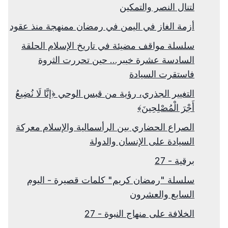
لتنال النصر والتمكين
أزمة الغاز في اليمن في رمضان ممنهجة منذ عقود
سلسلة مواقف مضيئة في تاريخ الإسلام الحلقة
السادسة عشرة خيبر... حين تحررت الثروة
فاستقرت السيادة
التغيير الجذري، رؤية من قبس الوحي ﴿إنَّا لَا نُضِيعُ
أَجْرَ الْمُصْلِحِينَ﴾
الصراع الحضاري بين الرأسمالية والإسلام معركة
السيادة على الإنسان والدولة
برقية - 27
سلسلة "رمضان كريم" كلمات قصيرة - اليوم
السابع والعشرون
الخلافة على منهاج النبوة - 27