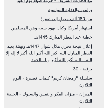
مع الحديث الشريف - حرمة صيام يوم العيد
ترامب والعقلية السياسية
من 180 ألف مصلٍ إلى صفر!
استهتار أمريكا وكيان يهود سببه وهن المسلمين
خطبة عيد الفطر المبارك 1445هـ
إعلان نتيجة تحري هلال شوال 1447هـ وتهنئة بعيد
الفطر المبارك الله أكبر الله أكبر الله أكبر لا إله إلا
الله... الله أكبر الله أكبر ولله الحمد
برقية - 30
سلسلة "رمضان كريم" كلمات قصيرة - اليوم
الثلاثون
الميزان - ميزان الفكر والنفس والسلوك - الحلقة
الثلاثون