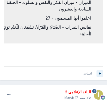
الميزان - ميزان الفكر والنفس والسلوك - الحلقة
السابعة والعشرون
اعلموا أيها المسلمون - 27
نفائس الثمرات - الصِّيَامُ وَالْقُرْآنُ يَشْفَعَانِ لِلْعَبْدِ يَوْمَ
الْقِيَامَةِ
اقتباس
الناقد الإعلامي 2
قام بنشر
March 17