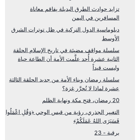
تزايد حوادث الطرق البديلة يفاقم معاناة
المسافرين في اليمن
دبلوماسية الدول التركية في ظل توترات الشرق
الأوسط
سلسلة مواقف مضيئة في تاريخ الإسلام الحلقة
الثانية عشرة أُحد علَّمت الأمة أن الطاعة حياة
وليست قيداً
سلسلة رمضان وبناء الأمة من جديد الحلقة الثالثة
عشرة لماذا لا تُحرَّر غزة؟
20 رمضان، فتح مكة ونهاية الظلم
التغيير الجذري، رؤية من قبس الوحي ﴿وَقُلِ اعْمَلُوا
فَسَيَرَى اللهُ عَمَلَكُمْ﴾
برقية - 23