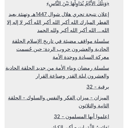
﴿وَتِلْكَ الأيَّامُ نُدَاوِلُهَا بَيْنَ النَّاسِ﴾
إعلان نتيجة تحري هلال شوال 1447هـ وتهنئة بعيد
الفطر المبارك الله أكبر الله أكبر الله أكبر لا إله إلا
الله... الله أكبر الله أكبر ولله الحمد
سلسلة مواقف مضيئة في تاريخ الإسلام الحلقة
الحادية والعشرون حروب الردة: حين حُسمت
معركة السيادة ووحدة الأمة
سلسلة رمضان وبناء الأمة من جديد الحلقة الحادية
والعشرون ليلة القدر وصناعة القرار
برقية - 32
الميزان - ميزان الفكر والنفس والسلوك - الحلقة
الثانية والثلاثون
اعلموا أيها المسلمون - 32
نَفائِسُ الثَّمَراتِ - أكبر الكبائر