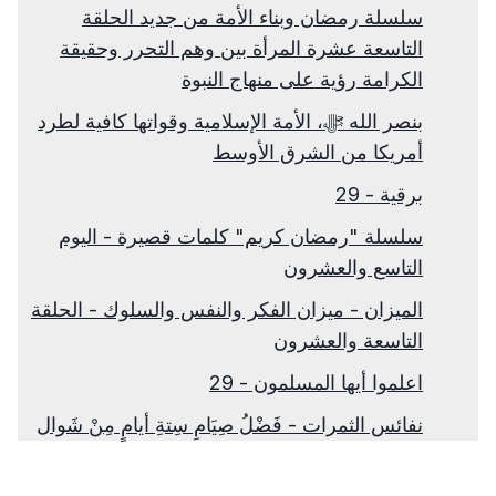
سلسلة رمضان وبناء الأمة من جديد الحلقة
التاسعة عشرة المرأة بين وهم التحرر وحقيقة
الكرامة رؤية على منهاج النبوة
بنصر الله ﷻ، الأمة الإسلامية وقواتها كافية لطرد
أمريكا من الشرق الأوسط
برقية - 29
سلسلة "رمضان كريم" كلمات قصيرة - اليوم
التاسع والعشرون
الميزان - ميزان الفكر والنفس والسلوك - الحلقة
التاسعة والعشرون
اعلموا أيها المسلمون - 29
نفائس الثمرات - فَضْلُ صِيَامِ سِتةِ أيامٍ مِنْ شَوال