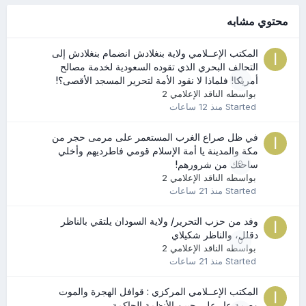
محتوي مشابه
المكتب الإعــلامي ولاية بنغلادش انضمام بنغلادش إلى
التحالف البحري الذي تقوده السعودية لخدمة مصالح
0
أمريكا! فلماذا لا نقود الأمة لتحرير المسجد الأقصى؟!
بواسطه
الناقد الإعلامي 2
Started
منذ 12 ساعات
في ظل صراع الغرب المستعمر على مرمى حجر من
مكة والمدينة يا أمة الإسلام قومي فاطرديهم وأخلي
0
ساحتك من شرورهم!
بواسطه
الناقد الإعلامي 2
Started
منذ 21 ساعات
وفد من حزب التحرير/ ولاية السودان يلتقي بالناظر
دقلل، والناظر شكيلاي
0
بواسطه
الناقد الإعلامي 2
Started
منذ 21 ساعات
المكتب الإعــلامي المركزي : قوافل الهجرة والموت
وصمة عار على جبين الأنظمة الحاكمة