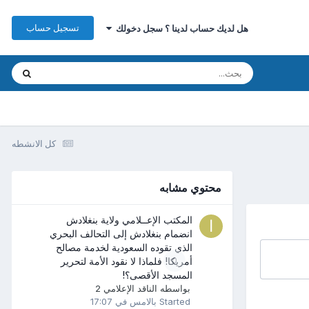
تسجيل حساب
هل لديك حساب لدينا ؟ سجل دخولك
كل الانشطه
محتوي مشابه
المكتب الإعــلامي ولاية بنغلادش
انضمام بنغلادش إلى التحالف البحري
الذي تقوده السعودية لخدمة مصالح
0
أمريكا! فلماذا لا نقود الأمة لتحرير
المسجد الأقصى؟!
بواسطه
الناقد الإعلامي 2
Started
بالامس في 17:07