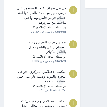
في ظل صراع الغرب المستعمر على
مرمى حجر من مكة والمدينة يا أمة
الإسلام قومي فاطرديهم وأخلي
0
ساحتك من شرورهم!
بواسطه
الناقد الإعلامي 2
Started
بالامس في 08:39
وفد من حزب التحرير/ ولاية
السودان يلتقي بالناظر دقلل،
0
والناظر شكيلاي
بواسطه
الناقد الإعلامي 2
Started
بالامس في 08:36
المكتب الإعــلامي المركزي : قوافل
الهجرة والموت وصمة عار على جبين
0
الأنظمة الحاكمة
بواسطه
الناقد الإعلامي 2
%s في %s
Started
المكتب الإعــلامي ولاية تونس: 25
تموز/يوليو مظهر من مظاهر فشل