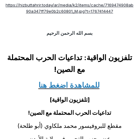
https://hizbuttahrir.today/ar/media/k2/items/cache/7169474908ab
90a347ff79e0b2c60801_M.jpg?t=1767414447
بسم الله الرحمن الرحيم
تلفزيون الواقية: تداعيات الحرب المحتملة
مع الصين!
للمشاهدة اضغط هنا
[تلفزيون الواقية]
تداعيات الحرب المحتملة مع الصين!
مقطع للبروفيسور محمد ملكاوي (أبو طلحة)
عضو حزب التحرير في ولاية الأردن