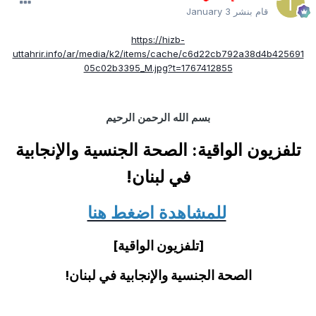
قام بنشر
January 3
https://hizb-
uttahrir.info/ar/media/k2/items/cache/c6d22cb792a38d4b425691
05c02b3395_M.jpg?t=1767412855
بسم الله الرحمن الرحيم
تلفزيون الواقية: الصحة الجنسية والإنجابية
في لبنان!
للمشاهدة اضغط هنا
[تلفزيون الواقية]
الصحة الجنسية والإنجابية في لبنان!