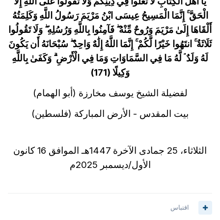
يَا أَهْلَ الْكِتَابِ لَا تَغْلُوا فِي دِينِكُمْ وَلَا تَقُولُوا عَلَى اللَّهِ إِلَّا
الْحَقَّ ۚ إِنَّمَا الْمَسِيحُ عِيسَى ابْنُ مَرْيَمَ رَسُولُ اللَّهِ وَكَلِمَتُهُ
أَلْقَاهَا إِلَىٰ مَرْيَمَ وَرُوحٌ مِّنْهُ ۖ فَآمِنُوا بِاللَّهِ وَرُسُلِهِ ۖ وَلَا تَقُولُوا
ثَلَاثَةٌ ۚ انتَهُوا خَيْرًا لَّكُمْ ۚ إِنَّمَا اللَّهُ إِلَٰهٌ وَاحِدٌ ۖ سُبْحَانَهُ أَن يَكُونَ
لَهُ وَلَدٌ ۘ لَّهُ مَا فِي السَّمَاوَاتِ وَمَا فِي الْأَرْضِ ۗ وَكَفَىٰ بِاللَّهِ
وَكِيلًا (171)
لفضيلة الشيخ يوسف مخارزة (أبو الهمام)
بيت المقدس - الأرض المباركة (فلسطين)
الثلاثاء، 25 جمادى الآخرة 1447هـ الموافق 16 كانون
الأول/ديسمبر 2025م
اقتباس