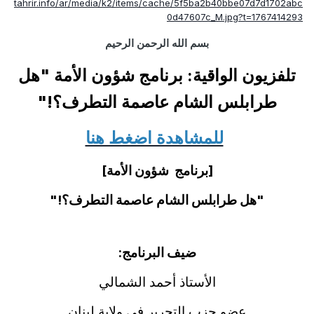
tahrir.info/ar/media/k2/items/cache/5f5ba2b40bbe07d7d1702abc
0d47607c_M.jpg?t=1767414293
بسم الله الرحمن الرحيم
تلفزيون الواقية: برنامج شؤون الأمة "هل
طرابلس الشام عاصمة التطرف؟!"
للمشاهدة اضغط هنا
[برنامج شؤون الأمة]
"هل طرابلس الشام عاصمة التطرف؟!"
ضيف البرنامج:
الأستاذ أحمد الشمالي
عضو حزب التحرير في ولاية لبنان