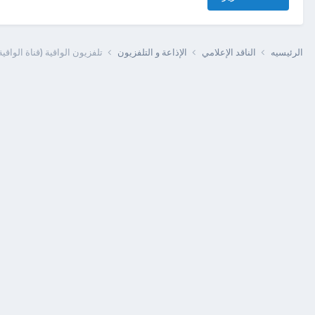
الرئيسيه
الناقد الإعلامي
الإذاعة و التلفزيون
تلفزيون الواقية (قناة الواقية المرئية) alwaqiyahtv +مر