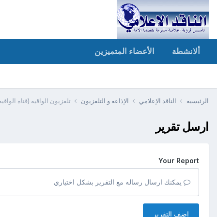
ألانشطة
الأعضاء المتميزين
الرئيسيه
الناقد الإعلامي
الإذاعة و التلفزيون
تلفزيون الواقية (قناة الواقية المرئية) alwaqiyahtv +مر
ارسل تقرير
Your Report
يمكنك ارسال رساله مع التقرير بشكل اختياري
اضف التقرير