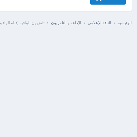
الرئيسيه
الناقد الإعلامي
الإذاعة و التلفزيون
تلفزيون الواقية (قناة الواقية المرئية) alwaqiyahtv +مر