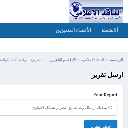
ألانشطة
الأعضاء المتميزين
الرئيسيه
الناقد الإعلامي
الإذاعة و التلفزيون
تلفزيون الواقية (قناة الواقية المرئية) alwaqiyahtv +مر
ارسل تقرير
Your Report
يمكنك ارسال رساله مع التقرير بشكل اختياري
اضف التقرير