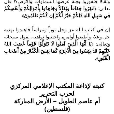
وثقالاً فتفوزوا بجنة عرضها السماوات والأرض؟! قال
تعالى: ﴿
انفِرُوا خِفَافاً وَثِقَالاً وَجَاهِدُوا بِأَمْوَالِكُمْ وَأَنفُسِكُمْ
فِي سَبِيلِ اللهِ ذَٰلِكُمْ خَيْرٌ لَّكُمْ إِن كُنتُمْ تَعْلَمُونَ
﴾
إن في كتاب الله عز وجل نوراً ونبراساً فاهتدوا بهديه
جل وعلا، وأطيعوا أوامره واجتنبوا نواهيه. يقول سبحانه
وتعالى: ﴿
يَا أَيُّهَا الَّذِينَ آمَنُوا لَا تَتَوَلَّوْا قَوْماً غَضِبَ اللهُ
عَلَيْهِمْ قَدْ يَئِسُوا مِنَ الْآخِرَةِ كَمَا يَئِسَ الْكُفَّارُ مِنْ أَصْحَابِ
الْقُبُورِ
﴾.
كتبته لإذاعة المكتب الإعلامي المركزي
لحزب التحرير
أم عاصم الطويل – الأرض المباركة
(فلسطين)