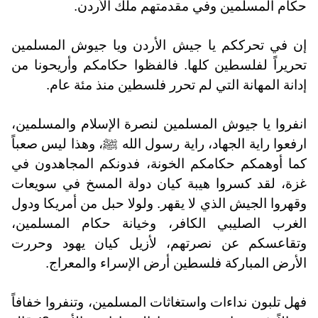
حكام المسلمين وفي مقدمتهم ملك الأردن.
إن في تحرككم يا جيش الأردن ويا جيوش المسلمين
تحريراً لفلسطين كلها. فالفظوا حكامكم وأريحونا من
إدانة المهانة التي لم تحرر فلسطين منذ مئة عام.
انفروا يا جيوش المسلمين لنصرة الإسلام والمسلمين،
ارفعوا راية الجهاد، راية رسول الله ﷺ، وهذا ليس صعباً
كما أوهمكم حكامكم الخونة، فدونكم المجاهدون في
غزة، لقد كسروا هيبة كيان دولة المسخ في سويعات
وقهروا الجيش الذي لا يقهر. ولولا حبل من أمريكا ودول
الغرب الصليبي الكافر، وخيانة حكام المسلمين،
وتقاعسكم عن نصرتهم، لأزيل كيان يهود وحررت
الأرض المباركة فلسطين أرض الإسراء والمعراج.
فهل تلبون نداءات واستغاثات المسلمين، وتنفروا خفافاً