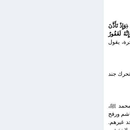
﴿
وَإِذْ تَأَذَّنَ
َّهُ لَغَفُورٌ
رة، يقول
تحرك جند
محمد ﷺ،
اشم ورفح
د غيرهم.