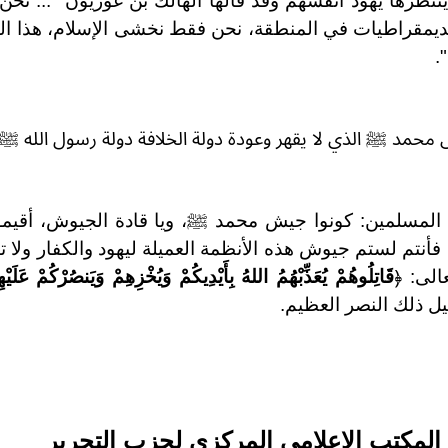
 ينتظرها يهود أنفسهم وقد قالها الهالك بن غوريون "... نح
 الديمقراطيات في المنطقة، نحن فقط نخشى الإسلام، هذا ال
.
محمد ﷺ الذي لا يقهر وعودة دولة الخلافة دولة رسول الله ﷺ.
المسلمين: كونوا جيش محمد ﷺ، ويا قادة الجيوش، أقيموا
 فأنتم لستم جيوش هذه الأنظمة العميلة ليهود والكفار ولا تأ
الى: ﴿
قَاتِلُوهُمْ يُعَذِّبْهُمُ اللهُ بِأَيْدِيكُمْ وَيُخْزِهِمْ وَيَنصُرْكُمْ عَلَي
يل ذلك النصر العظيم.
ة المكتب الإعلامي المركزي لحزب التحرير