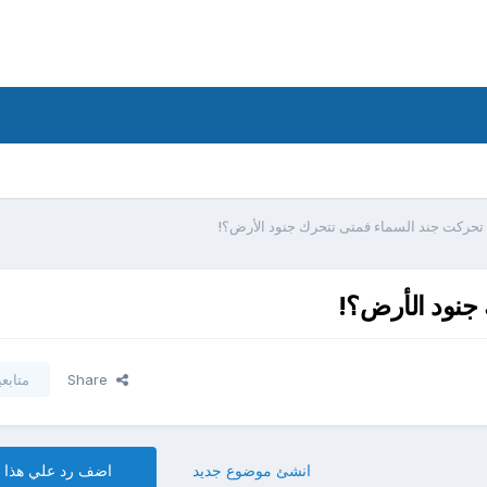
 تحركت جند السماء فمتى تتحرك جنود الأرض؟!
 جنود الأرض؟!
Share
متابع
انشئ موضوع جديد
اضف رد علي هذا 