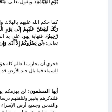
يَوْمِ الْقِيَامَةِ
﴾. ويقول تعالى: ﴿
تَحْ
كما حكم الله عليهم بالهلاك و
رَبُّكَ لَيَبْعَثَنَّ عَلَيْهِمْ إِلَى يَوْمِ
رَّحِيمٌ
﴾. فنهاية يهود على يد ا
تعالى: ﴿
لَن يَضُرُّوكُمْ إِلاَّ أَذًى وَإِن ي
فحري أن يحارب العالم كله هؤل
السماء فما بال جند الأرض قد 
أيها المسلمون:
لن يهزمكم ي
فلنذكرهم بخيبر ولنلقنهم درسا
والقدس وجميع أرض الإسراء وا