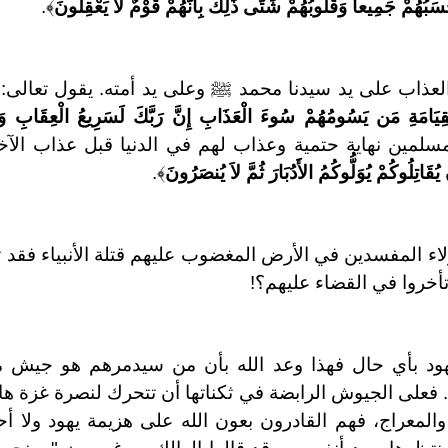
سَبُهُمْ جَمِيعاً وَقُلُوبُهُمْ شَتَّى ذَلِكَ بِأَنَّهُمْ قَوْمٌ لَّا يَعْقِلُونَ
﴾.
العذاب على يد سيدنا محمد ﷺ وعلى يد أمته. يقول تعالى: 
 الْقِيَامَةِ مَن يَسُومُهُمْ سُوءَ الْعَذَابِ إِنَّ رَبَّكَ لَسَرِيعُ الْعِقَابِ وَإِن
لمسلمين نهاية حتمية وعذاب لهم في الدنيا قبل عذاب الآخ
ُقَاتِلُوكُمْ يُوَلُّوكُمُ الأَدُبَارَ ثُمَّ لاَ يُنصَرُونَ
﴾.
اء المفسدين في الأرض المغضوب عليهم قتلة الأنبياء فقد 
تأخروا في القضاء عليهم؟!
هود بأي حال فهذا وعد الله بأن من سيدمرهم هو جيش 
. فعلى الجيوش الرابضة في ثكناتها أن تتحرك لنصرة غزة ه
لمعراج، فهم القادرون بعون الله على هزيمة يهود ولا أح