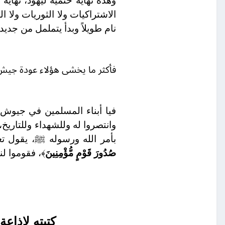
وهذه نهاية حتمية ليهود، نهاية
الاشتراكيات ولا الثوريات ولا
نام طويلاً وبدأ يتململ من جديد"
فأكثر ما يخشى هؤلاء عودة جيش 
فيا أبناء المسلمين في جيوش 
وانتصروا له وللشهداء وللتاريخ،
بأمر الله ورسوله ﷺ، يقول تع
صُدُورَ قَوْمٍ مُّؤْمِنِينَ
﴾، فقوموا لن
كتبته لإذاع