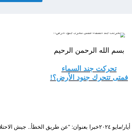
بسم الله الرحمن الرحيم
تحركت جند السماء
فمتى تتحرك جنود الأرض؟!
بتاريخ ٣٠ أيار/مايو ٢٠٢٤خبرا بعنوان: "عن طريق الخطأ.. جيش ا