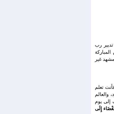
تدبير رب
المباركة
لمشهد غير
أنت تعلم
 والعالم
 إلى يوم
لْبَغْضَاء إِلَى