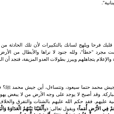
انية".
 قلبك فرحا ويلهج لسانك بالتكبيرات لأن تلك الحادثة من 
ت مجرد "خطأ"، ولله جنود لا نراها والأبطال من الأرض 
الإعلام يتجاهلهم ويبرز بطولات العدو المزيفة، فتجد أن ا
ود جيش محمد حتما سيعود، وتتساءل، أين جيش محمد ﷺ؟ ف
باركة. وقد أصبح لا يوجد على وجه الأرض من لا يبغض يهود،
ة عليهم. فقد حكم الله عليهم بالشتات والتفرق والخلاف
هُمْ فِي الأَرْضِ أُمَماً
﴾ ويقول تعالى: ﴿و
أَلْقَيْنَا بَيْنَهُمُ الْعَدَاوَةَ وَا