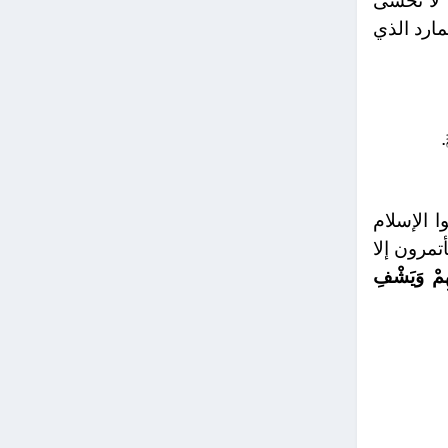
ن لا نخشى
مارد الذي
 الإسلام
تمرون إلا
ْهِمْ وَيَشْفِ