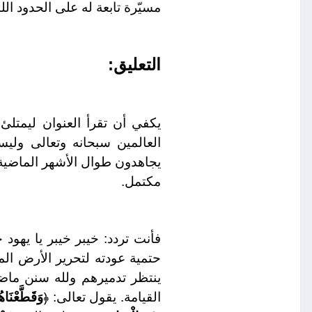
مسيّرة تابعة له على الحدود اللبن
التعليق
:
يكفي أن تقرأ العنوان ليمتلئ
العالمين سبحانه وتعالى وليس
يجاهدون طوال الأشهر الماضية و
مكتمل.
فأنت تردد: خيبر خيبر يا يه
حتمية عودته لتحرير الأرض الم
ينتظر تدميرهم ولله سنن ماضي
القيامة. يقول تعالى: ﴿
وَقَطَّعْنَا