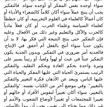
سواء أوجده نفس المفكر أو أوجده سواه. فالتفكير
يجب أن ينتج عملاً سواء أكان كلاماً كالشعراء والأدباء أو
كان أعمالاً كالعلماء في العلوم التجريبية، أو كان خططاً
كعلماء السياسة وعلماء الحرب. أو كان فعلاً مادياً
كالحرب والأكل والتعليم وغير ذلك من الأفعال. وعليه
فإن التفكير حتى ينتج النتيجة التي فكر بها، لا بد أن
يكون جدياً سواء أنتج بالفعل أم أخفق في الإنتاج.
فالجدية أمر ضروري في التفكير. وبدون الجدية يكون
التفكير عبثاً في عبث أو لهواً ولعباً، أو رتيباً يسير على
وتيرة واحدة بحكم العادة وبحكم التقليد. والتفكير
الرتيب يستمرئ الحياة التي عليها المفكر والحياة التي
عليها الناس، ويبعد عن الأذهان فكرة التغيير والتفكير
بالتغيير". وفي موضع آخر من الكتاب نفسه: "والتفكير
بالتغيير، سواء أكان تغييراً لنفوس الأفراد أو حالهم أو
تغييرا للمجتمعات أو تغييراً لأوضاع الشعوب والأمم أو
غير ذلك مما يحتاج إلى تغيير، يجب أن يبدأ بالأساس