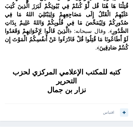
قُتِلْنَا هَا هُنَا قُل لَّوْ كُنتُمْ فِي بُيُوتِكُمْ لَبَرَزَ الَّذِينَ كُتِبَ
عَلَيْهِمُ الْقَتْلُ إِلَى مَضَاجِعِهِمْ وَلِيَبْتَلِيَ اللهُ مَا فِي
صُدُورِكُمْ وَلِيُمَحِّصَ مَا فِي قُلُوبِكُمْ وَاللهُ عَلِيمٌ بِذَاتِ
الصُّدُورِ
﴾. وقال سبحانه: ﴿
الَّذِينَ قَالُوا لِإِخْوَانِهِمْ وَقَعَدُوا
لَوْ أَطَاعُونَا مَا قُتِلُوا قُلْ فَادْرَءُوا عَنْ أَنفُسِكُمُ الْمَوْتَ إِن
كُنتُمْ صَادِقِينَ
﴾.
كتبه للمكتب الإعلامي المركزي لحزب
التحرير
نزار بن جمال
اقتباس