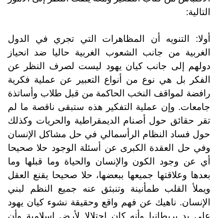
التالية:
أولا: التنويه أن المظاهرات التي تجري في الدول
الغربية من جانب الشعوب الغربية حاليا ضد انحياز
دولهم إلى جانب كيان يهود ليست لصرف النظر عن
الفكر بل هي نوع من أنواع التعبير عن عملية فكرية
رافضة لمواقف النخب الحاكمة من قبل طلاب وأساتذة
جامعات. وإن عملية التفكير هذه ستبقى ناقصة ما لم
تقر حقائق حول أصنام الديمقراطية والحريات وكذلك
حول فساد النظام الرأسمالي في حل مشاكل الإنسان
وفي حل العقدة الكبرى عن أسئلة الوجود حلا صحيحا
أي عن وجود الكون والإنسان والحياة وما قبلها وما
بعدها وعلاقتها جميعها ببعضها، حلا صحيحا يقنع العقل
ويملأ القلب طمأنينة وتنبثق عنه جميع النظم لبني
الإنسان. ناهيك عن فهم واقع وحقيقة نشوء كيان يهود
على يد بريطانيا وأنه كان احتلالا لأرض إسلامية وأن