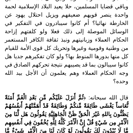
وباقي قضايا المسلمين، حلا يعيد البلاد الإسلامية لحمة
واحدة ينصر قويهم ضعيفهم ويزيل احتلال يهود عن
الخارطة نهائيا؟ أم كانوا سيبادرون في التفكير في
الوسائل الموصلة إلى ذلك فعلا ولو كلفتهم إزاحة
الحكام العملاء وزبانيتهم ونبذ ثقافة الكافر المستعمر
من وطنية وقومية وغيرها وتحريك كل قوى الأمة للقيام
كل منها بدورها المنوط بها؟ ولو كان تفكيرهم جديا هل
كانوا سيبالون بما قد يصيبهم نتيجة تحركهم الصادق في
وجه الحكام العملاء وهم يعلمون أن الأجل بيد الله
وحده؟
قال الله سبحانه: ﴿
ثُمَّ أَنزَلَ عَلَيْكُم مِّن بَعْدِ الْغَمِّ أَمَنَةً
نُّعَاساً يَغْشَى طَائِفَةً مِّنكُمْ وَطَائِفَةٌ قَدْ أَهَمَّتْهُمْ أَنفُسُهُمْ
يَظُنُّونَ بِاللهِ غَيْرَ الْحَقِّ ظَنَّ الْجَاهِلِيَّةِ يَقُولُونَ هَل لَّنَا مِنَ
الْأَمْرِ مِن شَيْءٍ قُلْ إِنَّ الْأَمْرَ كُلَّهُ لِلَّهِ يُخْفُونَ فِي أَنفُسِهِم
مَّا لَا يُبْدُونَ لَكَ يَقُولُونَ لَوْ كَانَ لَنَا مِنَ الْأَمْرِ شَيْءٌ مَّا