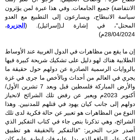
الانتفاضة) جميع الجامعات. وفي هذا عبرة لمن يؤثرون
سياسة الانبطاح، ويسارعون إلى التطبيع مع العدو
المحتل"، في إشارة لـ(إسرائيل). (
الجزيرة
،
28/04/2024م)
إن ما يقع من مظاهرات في الدول الغربية عند الأوساط
الطلابية هناك لهو دليل على تشكيك شريحة كبيرة فيها
بالروايات الرسمية الصادرة عن دولهم حول حقيقة ما
يجري في العالم من أحداث وبالأخص ما جرى في غزة
والأرض المباركة فلسطين قبل وبعد 7 تشرين الأول/
أكتوبر 2023م ويعبر عن رفض تلك الشرائح لانحياز
دولهم إلى جانب كيان يهود في قتلهم للمدنيين. وهذا
النوع من المظاهرات هو تعبير عن حالة فكرية لدى تلك
الشرائح، وهي تذكرنا بنص جاء في كتاب التفكير الذي
أصدر حزب التحرير: "فالتفكير بالحقيقة هو تطبيق
الفكر على الواقع الذي يدل عليه فإن انطبق عليه كان