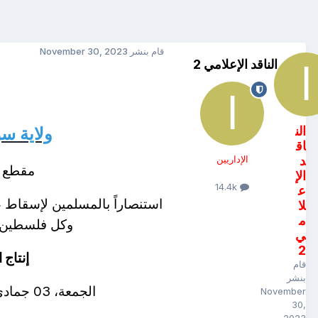
قام بنشر
November 30, 2023
الناقد الإعلامي 2
الن
ولاية سو
اق
د
الإداريين
مقطع ل
الإ
14.4k
ع
استنصاراً بالمسلمين لإسقاط 
لا
م
وكل فلسطين ال
ي
2
إنتاج 
قام
بنشر