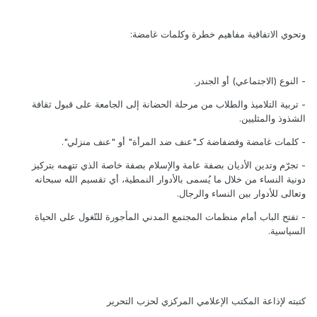
وتحوي الاتفاقية مفاهيم خطرة وكلمات غامضة:
- النوع (الاجتماعي) أو الجندر.
- تربية التلاميذ والطلاب من مرحلة الحضانة إلى الجامعة على قبول ثقافة
الشذوذ والمثليين.
- كلمات غامضة وفضفاضة كـ"عنف ضد المرأة" أو "عنف منزلي".
- تجرّم وتدين الأديان بصفة عامة والإسلام بصفة خاصة الذي تتهمه بتركيز
دونية النساء من خلال ما يُسمى بالأدوار النمطية، أي تقسيم الله سبحانه
وتعالى للأدوار بين النساء والرجال.
- تفتح الباب أمام منظمات المجتمع المدني المأجورة للتّغول على الحياة
السياسية.
كتبته لإذاعة المكتب الإعلامي المركزي لحزب التحرير