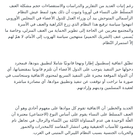
رغم إثبات العديد من التقارير والدراسات والاستقصاءات حجم مشكلة العنف
المسلّط على النساء في أوروبا وثبوت أن ذلك يعود لنمط عيش النظام
الرأسمالي المتوحش بيد أن وزراء العدل للدول الأعضاء في المجلس الأوروبي
انتهجوا سياسة ترقيع هذا النظام الذي زرع الكراهية والعنف في الأسرة
والمجتمع معربين عن الحاجة إلى تطوير الحماية من العنف المنزلي، وخاصة ما
يُسمى عنف (الشريك الحميم) منتهجين سياسة الهروب إلى الأمام، لا همّ لهم
إلاّ استمرار النّظام.
تطبّق اتفاقية إسطنبول إطارا ونهجا قانونيّا شاملا لتطبيق بنودها، فبمجرد
دخولها حيز التنفيذ يتوجب على الدول الأعضاء أن تلتزم قانونيا بمقتضياتها، أي
أن الدولة الموقعة مجبرة على التنفيذ السريع لمحتوى الاتفاقية وستحاسب في
صورة ما تراخت أو توقفت عن تنفيذ وتطبيق موادها، أي مصادرة مباشرة
لعقيدة المسلمين ودينهم وإرادتهم.
الجديد والخطير: أن الاتفاقية تقوم كل موادها على مفهوم أحادي وهو أن
العنف المسلط على النساء يقوم على أساس النوع (الاجتماعي) معتبرة أن
العلّة الوحيدة هي عدم المساواة التّامّة بين النّساء والرجال، في تجاهل تام
ومقصود للأسباب الحقيقية وهي انتشار المفاسد كالمخدرات والخمور
والحريات الجنسية بسبب النظام الليبرالي المتبنى في الغرب.