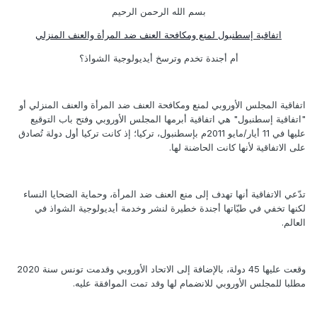
بسم الله الرحمن الرحيم
اتفاقية إسطنبول لمنع ومكافحة العنف ضد المرأة والعنف المنزلي
أم أجندة تخدم وترسخ أيديولوجية الشواذ؟
اتفاقية المجلس الأوروبي لمنع ومكافحة العنف ضد المرأة والعنف المنزلي أو
"اتفاقية إسطنبول" هي اتفاقية أبرمها المجلس الأوروبي وفتح باب التوقيع
عليها في 11 أيار/مايو 2011م بإسطنبول، تركيا؛ إذ كانت تركيا أول دولة تُصادق
على الاتفاقية لأنها كانت الحاضنة لها.
تدّعي الاتفاقية أنها تهدف إلى منع العنف ضد المرأة، وحماية الضحايا النساء
لكنها تخفي في طيّاتها أجندة خطيرة لنشر وخدمة أيديولوجية الشواذ في
العالم.
وقعت عليها 45 دولة، بالإضافة إلى الاتحاد الأوروبي وقدمت تونس سنة 2020
مطلبا للمجلس الأوروبي للانضمام لها وقد تمت الموافقة عليه.