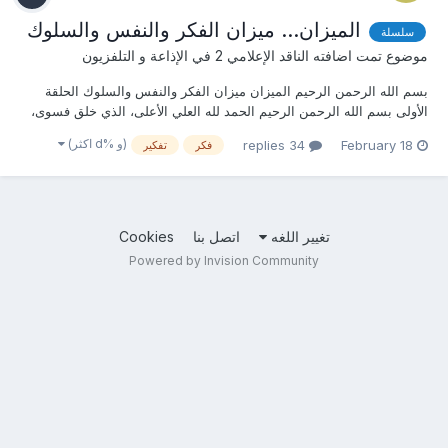
الميزان... ميزان الفكر والنفس والسلوك
سلسلة
موضوع تمت اضافته
الناقد الإعلامي 2
في
الإذاعة و التلفزيون
بسم الله الرحمن الرحيم الميزان ميزان الفكر والنفس والسلوك الحلقة
الأولى بسم الله الرحمن الرحيم الحمد لله العلي الأعلى، الذي خلق فسوى،
والذي قدّر فهدى، الحمد لله الذي خلق الإنسان في أحسن تقويم، الحمد لله...
(و %d اكثر)
34 replies
February 18
فكر
تفكير
تغيير اللغه
اتصل بنا
Cookies
Powered by Invision Community